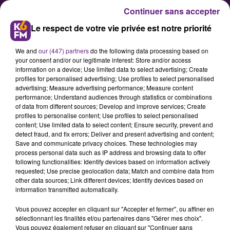
Continuer sans accepter
Le respect de votre vie privée est notre priorité
We and
our (447) partners
do the following data processing based on
your consent and/or our legitimate interest: Store and/or access
information on a device; Use limited data to select advertising; Create
profiles for personalised advertising; Use profiles to select personalised
advertising; Measure advertising performance; Measure content
la nouvelle préfète arrive le 4
performance; Understand audiences through statistics or combinations
of data from different sources; Develop and improve services; Create
janvier
profiles to personalise content; Use profiles to select personalised
content; Use limited data to select content; Ensure security, prevent and
detect fraud, and fix errors; Deliver and present advertising and content;
La préfecture de la Côte d'Or et de
Save and communicate privacy choices. These technologies may
process personal data such as IP address and browsing data to offer
la région Bourgogne a communiqué
following functionalities: Identify devices based on information actively
ce début de semaine les modalités
requested; Use precise geolocation data; Match and combine data from
other data sources; Link different devices; Identify devices based on
d'installation de la nouvelle préfète
information transmitted automatically.
:
Vous pouvez accepter en cliquant sur "Accepter et fermer", ou affiner en
Le lundi 04 janvier 2016, Christiane
sélectionnant les finalités et/ou partenaires dans "Gérer mes choix".
BARRET prendra officiellement ses
Vous pouvez également refuser en cliquant sur "Continuer sans