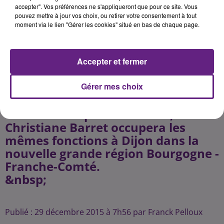
fonctions de préfète de la région
accepter". Vos préférences ne s'appliqueront que pour ce site. Vous
pouvez mettre à jour vos choix, ou retirer votre consentement à tout
Bourgogne-Franche-Comté, préfète
moment via le lien "Gérer les cookies" situé en bas de chaque page.
de la Côte-d'Or. Elle déposera une
gerbe au Monument aux Morts de
la Ville de Dijon, Rond-Point
Accepter et fermer
Edmond Michelet, à 11 heures en
présence des autorités locales.
Gérer mes choix
Préfète de la Région Poitou-
Charentes depuis avril 2014,
Christiane Barret occupera les
mêmes fonctions à Dijon dans la
nouvelle grande région Bourgogne -
Franche-Comté.
&nbsp;
Publié : 29 décembre 2015 à 7h56 par Franck Pelloux