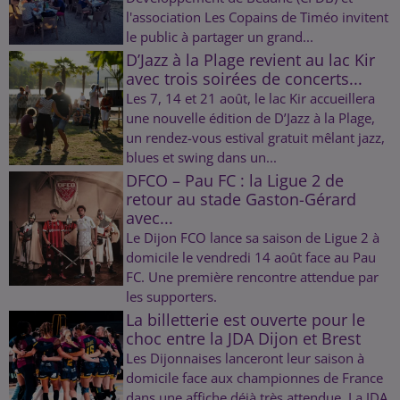
l'association Les Copains de Timéo invitent
le public à partager un grand...
D’Jazz à la Plage revient au lac Kir
avec trois soirées de concerts...
Les 7, 14 et 21 août, le lac Kir accueillera
une nouvelle édition de D’Jazz à la Plage,
un rendez-vous estival gratuit mêlant jazz,
blues et swing dans un...
DFCO – Pau FC : la Ligue 2 de
retour au stade Gaston-Gérard
avec...
Le Dijon FCO lance sa saison de Ligue 2 à
domicile le vendredi 14 août face au Pau
FC. Une première rencontre attendue par
les supporters.
La billetterie est ouverte pour le
choc entre la JDA Dijon et Brest
Les Dijonnaises lanceront leur saison à
domicile face aux championnes de France
dans une affiche déjà très attendue. La JDA