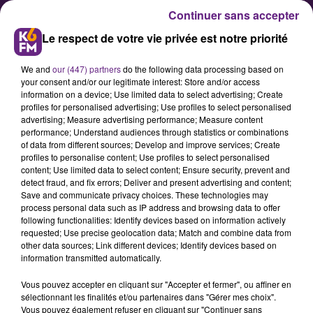
Continuer sans accepter
Le respect de votre vie privée est notre priorité
We and
our (447) partners
do the following data processing based on
your consent and/or our legitimate interest: Store and/or access
information on a device; Use limited data to select advertising; Create
profiles for personalised advertising; Use profiles to select personalised
advertising; Measure advertising performance; Measure content
La semaine devrait être
performance; Understand audiences through statistics or combinations
of data from different sources; Develop and improve services; Create
globalement ensoleillée à Dijon
profiles to personalise content; Use profiles to select personalised
content; Use limited data to select content; Ensure security, prevent and
detect fraud, and fix errors; Deliver and present advertising and content;
Après les orages de ce dimanche,
Save and communicate privacy choices. These technologies may
process personal data such as IP address and browsing data to offer
Météo France nous annonce une
following functionalities: Identify devices based on information actively
semaine globalement ensoleillée à
requested; Use precise geolocation data; Match and combine data from
other data sources; Link different devices; Identify devices based on
Dijon et en Côte d’Or.
information transmitted automatically.
Vous pouvez accepter en cliquant sur "Accepter et fermer", ou affiner en
sélectionnant les finalités et/ou partenaires dans "Gérer mes choix".
Publié : 19 août 2019 à 10h40 par Fabrice Aubry
Vous pouvez également refuser en cliquant sur "Continuer sans