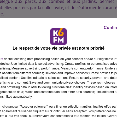
délégué aux parcs, aux combes et aux jardins, permet 
elles portées par la collectivité, et de réaffirmer le caract
ue.
pe d’organisation du vivre et du faire ensemble autour de tr
Contin
expression dans les limites du respect de l’ordre publ
l, et égalité de tous devant la loi. Pilier de la République
e notre Histoire de France.
Le respect de votre vie privée est notre priorité
t principe constitutionnel depuis 1946, est aujourd’hui ébra
l, la ville de Dijon institue une charte de la laïcité. Celle
ers
do the following data processing based on your consent and/or our legitimate int
aires de la ville. Les signataires s’engageront au respect 
device; Use limited data to select advertising; Create profiles for personalised adver
vertising; Measure advertising performance; Measure content performance; Unders
, l’égalité entre les femmes et les hommes, la citoyenneté,
ns of data from different sources; Develop and improve services; Create profiles to 
tions subventionnées par la collectivité.
alised content; Use limited data to select content; Ensure security, prevent and detect
ertising and content; Save and communicate privacy choices. These technologies
kgo biloba a été planté place Granville. Arbre légendaire,
and browsing data to offer following functionalities: Identify devices based on infor
ce. Apparu il y a plus de 270 millions d’années, il est la p
eolocation data; Match and combine data from other data sources; Link different de
nsmitted automatically.
e de vie très importante. Il est aussi le seul végétal à av
r de 25 mètres, ce conifère à feuilles caduques, surno
cliquant sur "Accepter et fermer", ou affiner en sélectionnant les finalités et/ou pa
e d’or en automne.
 également refuser en cliquant sur "Continuer sans accepter". Vos préférences ne 
tre à jour vos choix, ou retirer votre consentement à tout moment via le lien "Gérer 