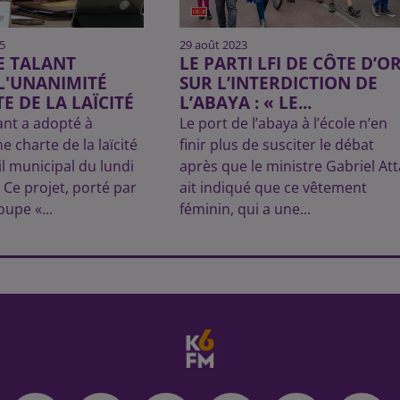
5
29 août 2023
DE TALANT
LE PARTI LFI DE CÔTE D’O
L'UNANIMITÉ
SUR L’INTERDICTION DE
E DE LA LAÏCITÉ
L’ABAYA : « LE...
lant a adopté à
Le port de l’abaya à l’école n’en
e charte de la laïcité
finir plus de susciter le débat
il municipal du lundi
après que le ministre Gabriel Att
Ce projet, porté par
ait indiqué que ce vêtement
oupe «...
féminin, qui a une...