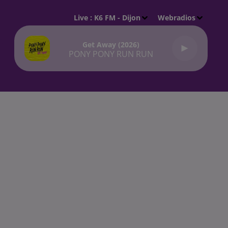
Live :
K6 FM - Dijon
Webradios
Get Away (2026)
PONY PONY RUN RUN