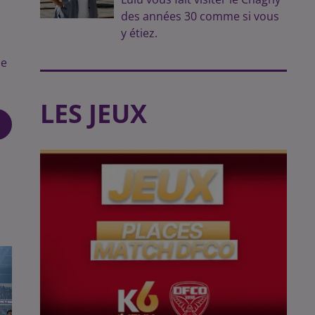
des années 30 comme si vous
y étiez.
de
LES JEUX