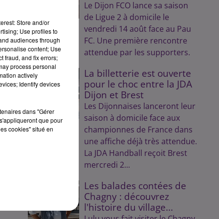
Le Dijon FCO lance sa saison
de Ligue 2 à domicile le
erest: Store and/or
vendredi 14 août face au Pau
tising; Use profiles to
FC. Une première rencontre
tand audiences through
personalise content; Use
attendue par les supporters.
 fraud, and fix errors;
 may process personal
La billetterie est ouverte
mation actively
pour le choc entre la JDA
vices; Identify devices
Dijon et Brest
Les Dijonnaises lanceront leur
rtenaires dans "Gérer
saison à domicile face aux
s'appliqueront que pour
championnes de France dans
les cookies" situé en
une affiche déjà très attendue.
La JDA Handball reçoit Brest
mercredi 2...
Les balades contées de
Chagny : découvrez
l'histoire du village...
Lulu vous fait visiter le Chagny