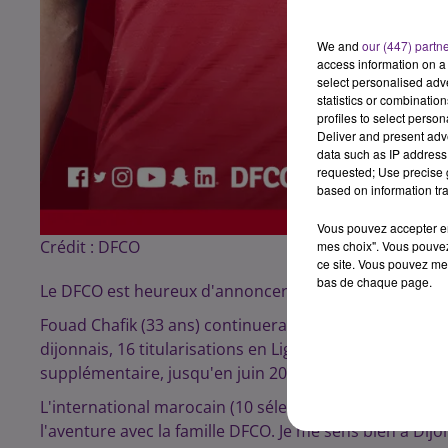
We and
our (447) partn
access information on a 
select personalised ad
statistics or combinatio
profiles to select person
Deliver and present adv
data such as IP address 
requested; Use precise g
based on information tra
Vous pouvez accepter en 
Crédit :
DFCO
mes choix". Vous pouvez
ce site. Vous pouvez met
bas de chaque page.
Le DFCO est heureux d'annoncer la prolongation de c
Fouad Chafik (33 ans) continuera de porter le maillot di
dijonnais, 16 titularisations en Ligue 1 Conforama cet
supplémentaire, jusqu'en juin 2021.
L'international marocain (10 sélections), arrivé au club 
l'aventure avec la famille DFCO. Je me sens bien à Dijon, 