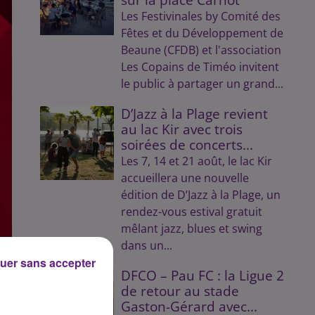
Les Festivinales by Comité des
Fêtes et du Développement de
Beaune (CFDB) et l'association
Les Copains de Timéo invitent
le public à partager un grand...
D’Jazz à la Plage revient
au lac Kir avec trois
soirées de concerts...
Les 7, 14 et 21 août, le lac Kir
accueillera une nouvelle
édition de D’Jazz à la Plage, un
rendez-vous estival gratuit
mêlant jazz, blues et swing
dans un...
uer sans accepter
DFCO – Pau FC : la Ligue 2
de retour au stade
Gaston-Gérard avec...