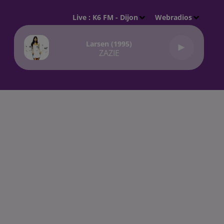
Live :
K6 FM - Dijon
Webradios
Larsen (1995)
ZAZIE