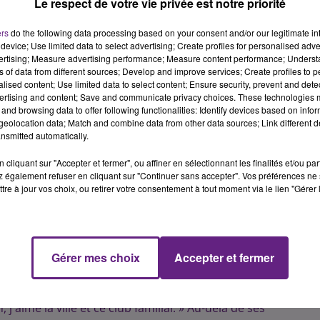
Le respect de votre vie privée est notre priorité
ers
do the following data processing based on your consent and/or our legitimate int
device; Use limited data to select advertising; Create profiles for personalised adver
vertising; Measure advertising performance; Measure content performance; Unders
ns of data from different sources; Develop and improve services; Create profiles to 
alised content; Use limited data to select content; Ensure security, prevent and detect
ertising and content; Save and communicate privacy choices. These technologies
and browsing data to offer following functionalities: Identify devices based on infor
eolocation data; Match and combine data from other data sources; Link different de
nsmitted automatically.
cliquant sur "Accepter et fermer", ou affiner en sélectionnant les finalités et/ou pa
 également refuser en cliquant sur "Continuer sans accepter". Vos préférences ne 
tre à jour vos choix, ou retirer votre consentement à tout moment via le lien "Gérer 
ontrat de Fouad Chafik pour une saison supplémentaire.
jonnais lors de la saison 2020/2021 ! Le latéral droit
te saison, a en effet prolongé son contrat d'une année
Gérer mes choix
Accepter et fermer
en 2016, est satisfait : « Je suis très content de poursuivre
j'aime la ville et ce club familial. » Au-delà de ses