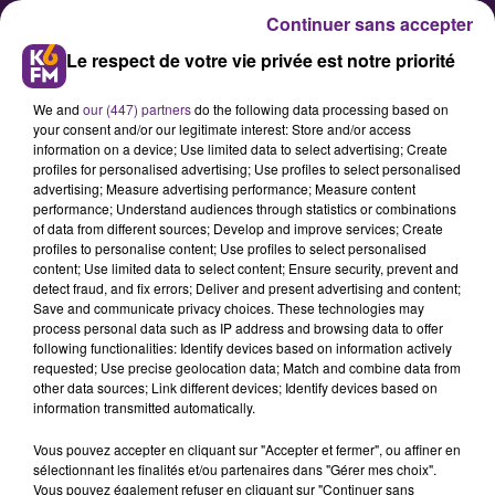
Continuer sans accepter
Le respect de votre vie privée est notre priorité
We and
our (447) partners
do the following data processing based on
your consent and/or our legitimate interest: Store and/or access
information on a device; Use limited data to select advertising; Create
profiles for personalised advertising; Use profiles to select personalised
advertising; Measure advertising performance; Measure content
Le DFCO joue la Coupe de
performance; Understand audiences through statistics or combinations
of data from different sources; Develop and improve services; Create
France, pour oublier un peu le
profiles to personalise content; Use profiles to select personalised
championnat
content; Use limited data to select content; Ensure security, prevent and
detect fraud, and fix errors; Deliver and present advertising and content;
Save and communicate privacy choices. These technologies may
process personal data such as IP address and browsing data to offer
Les joueurs du DFCO vont jouer ce
following functionalities: Identify devices based on information actively
mercredi soir les 32eme de finale
requested; Use precise geolocation data; Match and combine data from
other data sources; Link different devices; Identify devices based on
de la Coupe de France, face à Lille.
information transmitted automatically.
Un match qui arrive avant une
Vous pouvez accepter en cliquant sur "Accepter et fermer", ou affiner en
rencontre très importante
sélectionnant les finalités et/ou partenaires dans "Gérer mes choix".
dimanche, face à Nîmes, pour le
Vous pouvez également refuser en cliquant sur "Continuer sans