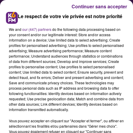
Continuer sans accepter
Le respect de votre vie privée est notre priorité
We and
our (447) partners
do the following data processing based on
your consent and/or our legitimate interest: Store and/or access
information on a device; Use limited data to select advertising; Create
profiles for personalised advertising; Use profiles to select personalised
advertising; Measure advertising performance; Measure content
Le DFCO officiellement relégué
performance; Understand audiences through statistics or combinations
of data from different sources; Develop and improve services; Create
en Ligue 2
profiles to personalise content; Use profiles to select personalised
content; Use limited data to select content; Ensure security, prevent and
detect fraud, and fix errors; Deliver and present advertising and content;
Les footballeurs dijonnais se sont
Save and communicate privacy choices. These technologies may
process personal data such as IP address and browsing data to offer
inclinés 5-1 ce dimanche sur la
following functionalities: Identify devices based on information actively
pelouse de Rennes. Une nouvelle
requested; Use precise geolocation data; Match and combine data from
other data sources; Link different devices; Identify devices based on
défaite qui condamne
information transmitted automatically.
définitivement le DFCO à une
Vous pouvez accepter en cliquant sur "Accepter et fermer", ou affiner en
descente en deuxième division.
sélectionnant les finalités et/ou partenaires dans "Gérer mes choix".
Vous pouvez également refuser en cliquant sur "Continuer sans