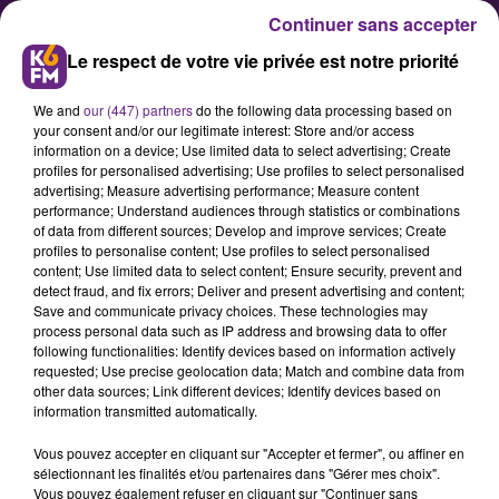
Continuer sans accepter
Le respect de votre vie privée est notre priorité
We and
our (447) partners
do the following data processing based on
your consent and/or our legitimate interest: Store and/or access
information on a device; Use limited data to select advertising; Create
profiles for personalised advertising; Use profiles to select personalised
advertising; Measure advertising performance; Measure content
Les « entrepren'heureuses » se
performance; Understand audiences through statistics or combinations
of data from different sources; Develop and improve services; Create
retrouvent ce vendredi
profiles to personalise content; Use profiles to select personalised
content; Use limited data to select content; Ensure security, prevent and
detect fraud, and fix errors; Deliver and present advertising and content;
Le réseau de femmes « K’elles
Save and communicate privacy choices. These technologies may
process personal data such as IP address and browsing data to offer
énergie Bourgogne » et la direction
following functionalities: Identify devices based on information actively
régionale aux droits des femmes et
requested; Use precise geolocation data; Match and combine data from
other data sources; Link different devices; Identify devices based on
de l’égalité organisent ce vendredi
information transmitted automatically.
à Dijon une journée d’information
Vous pouvez accepter en cliquant sur "Accepter et fermer", ou affiner en
pour les femmes entrepreneuses
sélectionnant les finalités et/ou partenaires dans "Gérer mes choix".
de Bourgogne.
Vous pouvez également refuser en cliquant sur "Continuer sans