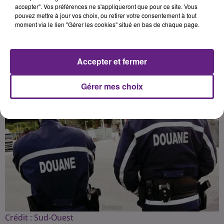
selon eux « intolérables ».
accepter". Vos préférences ne s'appliqueront que pour ce site. Vous
pouvez mettre à jour vos choix, ou retirer votre consentement à tout
moment via le lien "Gérer les cookies" situé en bas de chaque page.
Publié : 12 mars 2019 à 7h00 par la rédaction
Accepter et fermer
Gérer mes choix
Crédit :
Sud-Ouest