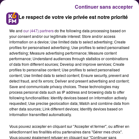
Continuer sans accepter
Le respect de votre vie privée est notre priorité
We and
our (447) partners
do the following data processing based on
your consent and/or our legitimate interest: Store and/or access
information on a device; Use limited data to select advertising; Create
profiles for personalised advertising; Use profiles to select personalised
advertising; Measure advertising performance; Measure content
Les syndicats des Douanes de
performance; Understand audiences through statistics or combinations
of data from different sources; Develop and improve services; Create
Bourgogne prévoient de
profiles to personalise content; Use profiles to select personalised
manifester ces prochains jours
content; Use limited data to select content; Ensure security, prevent and
detect fraud, and fix errors; Deliver and present advertising and content;
Save and communicate privacy choices. These technologies may
process personal data such as IP address and browsing data to offer
Les syndicats Solidaires et CGT des
following functionalities: Identify devices based on information actively
Douanes de Bourgogne nous ont
requested; Use precise geolocation data; Match and combine data from
other data sources; Link different devices; Identify devices based on
indiqué vouloir déclencher des
information transmitted automatically.
actions sociales ces prochains jours
Vous pouvez accepter en cliquant sur "Accepter et fermer", ou affiner en
dans la région afin d’alerter sur
sélectionnant les finalités et/ou partenaires dans "Gérer mes choix".
leur conditions de travail devenues
Vous pouvez également refuser en cliquant sur "Continuer sans