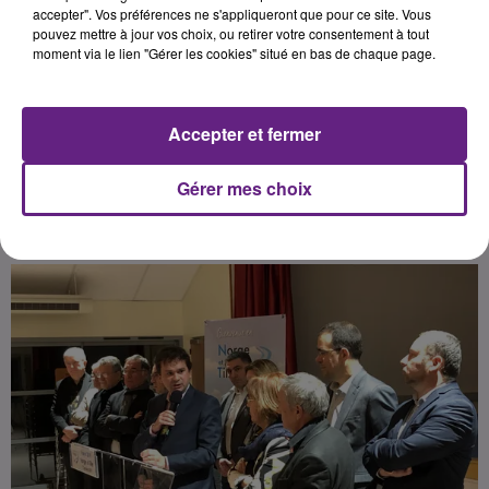
d’avoir dû abandonner la
accepter". Vos préférences ne s'appliqueront que pour ce site. Vous
pouvez mettre à jour vos choix, ou retirer votre consentement à tout
compétence des restaurants
moment via le lien "Gérer les cookies" situé en bas de chaque page.
scolaires et la rétrocéder à
l’ensemble des communes. Voici un
extrait de son discours.
Accepter et fermer
Gérer mes choix
Publié : 9 janvier 2019 à 10h30 par la rédaction