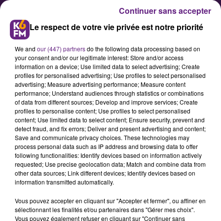
Continuer sans accepter
Le respect de votre vie privée est notre priorité
We and
our (447) partners
do the following data processing based on
your consent and/or our legitimate interest: Store and/or access
information on a device; Use limited data to select advertising; Create
profiles for personalised advertising; Use profiles to select personalised
advertising; Measure advertising performance; Measure content
Ludovic Rochette : « J’ai le regret
performance; Understand audiences through statistics or combinations
of data from different sources; Develop and improve services; Create
d’avoir dû abandonner la
profiles to personalise content; Use profiles to select personalised
compétence des restaurants
content; Use limited data to select content; Ensure security, prevent and
detect fraud, and fix errors; Deliver and present advertising and content;
scolaires »
Save and communicate privacy choices. These technologies may
process personal data such as IP address and browsing data to offer
following functionalities: Identify devices based on information actively
Dans ses vœux de bonne année
requested; Use precise geolocation data; Match and combine data from
other data sources; Link different devices; Identify devices based on
prononcés lundi soir, Ludovic
information transmitted automatically.
Rochette, président de la
Vous pouvez accepter en cliquant sur "Accepter et fermer", ou affiner en
Communauté de Communes «
sélectionnant les finalités et/ou partenaires dans "Gérer mes choix".
Norge et Tille » a dit regretter
Vous pouvez également refuser en cliquant sur "Continuer sans