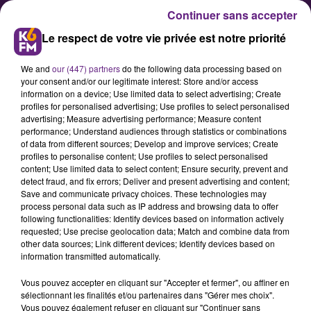
Continuer sans accepter
Le respect de votre vie privée est notre priorité
We and
our (447) partners
do the following data processing based on
your consent and/or our legitimate interest: Store and/or access
information on a device; Use limited data to select advertising; Create
profiles for personalised advertising; Use profiles to select personalised
advertising; Measure advertising performance; Measure content
Météo : vigilance Orange
performance; Understand audiences through statistics or combinations
of data from different sources; Develop and improve services; Create
maintenue en Côte d'Or
profiles to personalise content; Use profiles to select personalised
content; Use limited data to select content; Ensure security, prevent and
detect fraud, and fix errors; Deliver and present advertising and content;
Le département de la Côte d'Or
Save and communicate privacy choices. These technologies may
process personal data such as IP address and browsing data to offer
reste placé en vigilance Orange ce
following functionalities: Identify devices based on information actively
dimanche soir et jusqu'à ce lundi
requested; Use precise geolocation data; Match and combine data from
other data sources; Link different devices; Identify devices based on
après-midi pour cause de risque de
information transmitted automatically.
chute de neige et de verglas sur les
Vous pouvez accepter en cliquant sur "Accepter et fermer", ou affiner en
routes.
sélectionnant les finalités et/ou partenaires dans "Gérer mes choix".
Vous pouvez également refuser en cliquant sur "Continuer sans