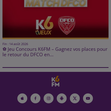
Fin : 14 août 2026
⚽ Jeu Concours K6FM – Gagnez vos places pour
le retour du DFCO en...