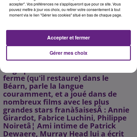
a fàªté ses 50 ans de carrière l'an
accepter". Vos préférences ne s'appliqueront que pour ce site. Vous
pouvez mettre à jour vos choix, ou retirer votre consentement à tout
dernier.
moment via le lien "Gérer les cookies" situé en bas de chaque page.
Murray Head
Accepter et fermer
Auteur du célèbre Â«Â Say it ain't
so JoeÂ Â» en 1975, Murray Head
Gérer mes choix
est le plus Franà§ais des
anglophones. Il habite une vieille
ferme (qu'il restaure) dans le
Béarn, parle la langue
couramment, et a joué dans de
nombreux films avec les plus
grandes stars franà§aisesÂ : Annie
Girardot, Fabrice Luchini, Philippe
Noiretâ¦ Ami intime de Patrick
Dewaere, Murray Head lui a écrit