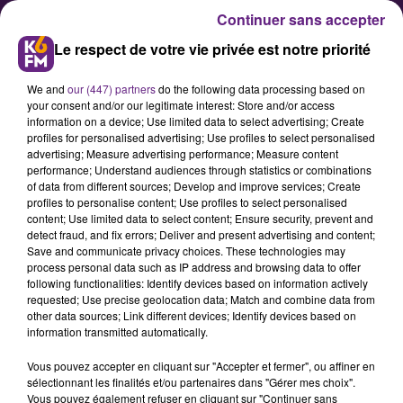
Continuer sans accepter
Le respect de votre vie privée est notre priorité
We and
our (447) partners
do the following data processing based on
your consent and/or our legitimate interest: Store and/or access
information on a device; Use limited data to select advertising; Create
profiles for personalised advertising; Use profiles to select personalised
advertising; Measure advertising performance; Measure content
Murray Head était "chez
performance; Understand audiences through statistics or combinations
of data from different sources; Develop and improve services; Create
Septime" hier soir à Dijon, pour
profiles to personalise content; Use profiles to select personalised
K6FM !
content; Use limited data to select content; Ensure security, prevent and
detect fraud, and fix errors; Deliver and present advertising and content;
Save and communicate privacy choices. These technologies may
process personal data such as IP address and browsing data to offer
Après un jeune artiste en devenir
following functionalities: Identify devices based on information actively
en la personne de Louis Delort en
requested; Use precise geolocation data; Match and combine data from
other data sources; Link different devices; Identify devices based on
décembre dernier, K6FM ACOUSTIC
information transmitted automatically.
était de retour hier avec une star
Vous pouvez accepter en cliquant sur "Accepter et fermer", ou affiner en
internationale, le chanteur et
sélectionnant les finalités et/ou partenaires dans "Gérer mes choix".
acteur londonien Murray Head qui
Vous pouvez également refuser en cliquant sur "Continuer sans