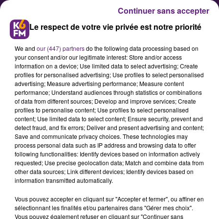
Continuer sans accepter
Le respect de votre vie privée est notre priorité
We and
our (447) partners
do the following data processing based on
your consent and/or our legitimate interest: Store and/or access
information on a device; Use limited data to select advertising; Create
profiles for personalised advertising; Use profiles to select personalised
advertising; Measure advertising performance; Measure content
Musique : un quatrième album
performance; Understand audiences through statistics or combinations
of data from different sources; Develop and improve services; Create
pour le Dijonnais Filansen
profiles to personalise content; Use profiles to select personalised
content; Use limited data to select content; Ensure security, prevent and
detect fraud, and fix errors; Deliver and present advertising and content;
Cette semaine, le musicien côte-
Save and communicate privacy choices. These technologies may
process personal data such as IP address and browsing data to offer
d'orien Filansen dévoilera les
following functionalities: Identify devices based on information actively
morceaux de son nouvel album
requested; Use precise geolocation data; Match and combine data from
other data sources; Link different devices; Identify devices based on
"Issue de secours", 4e opus de
information transmitted automatically.
l'artiste. L'occasion d'échanger
Vous pouvez accepter en cliquant sur "Accepter et fermer", ou affiner en
avec cet amoureux des mots et de
sélectionnant les finalités et/ou partenaires dans "Gérer mes choix".
la chanson française, auxquels il
Vous pouvez également refuser en cliquant sur "Continuer sans