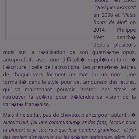
hasard
" en 2005,
"
Quelques instants
"
en 2008 et "
Petits
Bouts de Moi
" en
2014, Philippe
s'est pench�
depuis plusieurs
mois sur la r�alisation de son quatri�me opus,
autoproduit, avec une difficult� suppl�mentaire �
l'�criture : celle de l'acrostiche. Les premi�res lettres
de chaque vers forment un mot ou un nom. Une
formalit� dans le style pour cet amoureux des lettres,
qui va maintenant pouvoir "tester" ses titres et
retrouver la sc�ne pour d�fendre sa vision de la
vari�t� fran�aise.
Mais il ne se fait pas de cheveux blancs pour autant : �
Aujourd'hui, j'ai une communaut� et des fans, locaux pour
la plupart et je suis ravi que leur nombre grandisse, et j'ai
des projets d'envergure sur les sc�nes nationales. Mais c'est