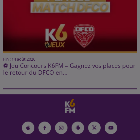
Fin : 14 août 2026
⚽ Jeu Concours K6FM – Gagnez vos places pour
le retour du DFCO en...