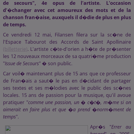
de secours", 4e opus de l'artiste. L'occasion
d'�changer avec cet amoureux des mots et de la
chanson fran�aise, auxquels il d�die de plus en plus
de temps.
Ce vendredi 12 mai, Filansen filera sur la sc�ne de
l'Espace Tabourot des Accords de Saint Apollinaire
(billetterie)
. L'artiste c�te-d'orien a h�te de pr�senter
les 12 nouveaux morceaux de sa quatri�me production
"
Issue de Secours
" � son public.
Car voil� maintenant plus de 15 ans que ce professeur
de Fran�ais a saut� le pas en d�cidant de partager
ses textes et ses m�lodies avec le public des sc�nes
locales. 15 ans de passion pour la musique, qu'il avoue
pratiquer "
comme une passion, un � c�t�, m�me si on
aimerait en faire plus et que �a prend �norm�ment de
temps
".
Apr�s "
Errer au