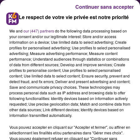
Continuer sans accepter
Le respect de votre vie privée est notre priorité
We and
our (447) partners
do the following data processing based on
your consent and/or our legitimate interest: Store and/or access
information on a device; Use limited data to select advertising; Create
profiles for personalised advertising; Use profiles to select personalised
advertising; Measure advertising performance; Measure content
Passage à l'heure d'hiver : La
performance; Understand audiences through statistics or combinations
of data from different sources; Develop and improve services; Create
Sécurité Routière appelle à la
profiles to personalise content; Use profiles to select personalised
vigilance
content; Use limited data to select content; Ensure security, prevent and
detect fraud, and fix errors; Deliver and present advertising and content;
Save and communicate privacy choices. These technologies may
process personal data such as IP address and browsing data to offer
On remet les pendules à l'heure ce
following functionalities: Identify devices based on information actively
dimanche, avec une heure en
requested; Use precise geolocation data; Match and combine data from
other data sources; Link different devices; Identify devices based on
moins. Conséquence : le soleil se
information transmitted automatically.
couchera plus tôt le soir. Ce
Vous pouvez accepter en cliquant sur "Accepter et fermer", ou affiner en
décalage est à l'origine d'une sur-
sélectionnant les finalités et/ou partenaires dans "Gérer mes choix".
accidentalité, dont sont victimes
Vous pouvez également refuser en cliquant sur "Continuer sans