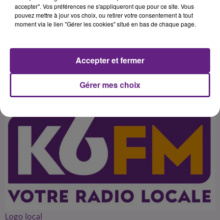
notamment les piétons. La Sécurité
accepter". Vos préférences ne s'appliqueront que pour ce site. Vous
pouvez mettre à jour vos choix, ou retirer votre consentement à tout
routière appelle donc tous les
moment via le lien "Gérer les cookies" situé en bas de chaque page.
usagers de la route à une vigilance
Accepter et fermer
Publié : 25 octobre 2015 à 7h10 par 45
Gérer mes choix
Logo local