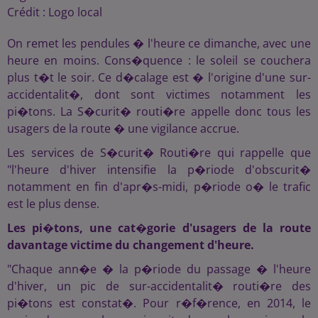
Crédit :
Logo local
On remet les pendules � l'heure ce dimanche, avec une
heure en moins. Cons�quence : le soleil se couchera
plus t�t le soir. Ce d�calage est � l'origine d'une sur-
accidentalit�, dont sont victimes notamment les
pi�tons. La S�curit� routi�re appelle donc tous les
usagers de la route � une vigilance accrue.
Les services de S�curit� Routi�re qui rappelle que
"l'heure d'hiver intensifie la p�riode d'obscurit�
notamment en fin d'apr�s-midi, p�riode o� le trafic
est le plus dense.
Les pi�tons, une cat�gorie d'usagers de la route
davantage victime du changement d'heure.
"Chaque ann�e � la p�riode du passage � l'heure
d'hiver, un pic de sur-accidentalit� routi�re des
pi�tons est constat�. Pour r�f�rence, en 2014, le