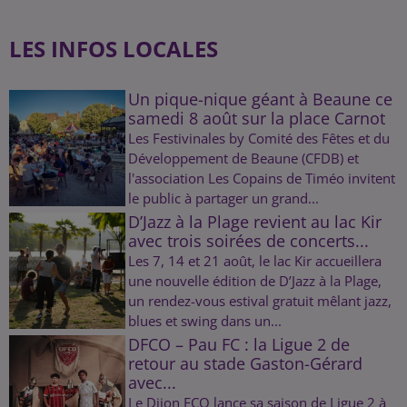
LES INFOS LOCALES
Un pique-nique géant à Beaune ce
samedi 8 août sur la place Carnot
Les Festivinales by Comité des Fêtes et du
Développement de Beaune (CFDB) et
l'association Les Copains de Timéo invitent
le public à partager un grand...
D’Jazz à la Plage revient au lac Kir
avec trois soirées de concerts...
Les 7, 14 et 21 août, le lac Kir accueillera
une nouvelle édition de D’Jazz à la Plage,
un rendez-vous estival gratuit mêlant jazz,
blues et swing dans un...
DFCO – Pau FC : la Ligue 2 de
retour au stade Gaston-Gérard
avec...
Le Dijon FCO lance sa saison de Ligue 2 à