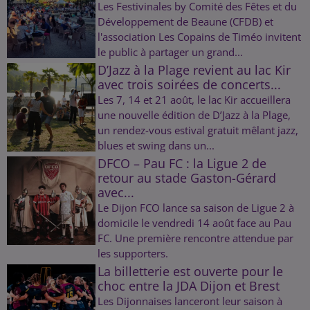
Les Festivinales by Comité des Fêtes et du
Développement de Beaune (CFDB) et
l'association Les Copains de Timéo invitent
le public à partager un grand...
D’Jazz à la Plage revient au lac Kir
avec trois soirées de concerts...
Les 7, 14 et 21 août, le lac Kir accueillera
une nouvelle édition de D’Jazz à la Plage,
un rendez-vous estival gratuit mêlant jazz,
blues et swing dans un...
DFCO – Pau FC : la Ligue 2 de
retour au stade Gaston-Gérard
avec...
Le Dijon FCO lance sa saison de Ligue 2 à
domicile le vendredi 14 août face au Pau
FC. Une première rencontre attendue par
les supporters.
La billetterie est ouverte pour le
choc entre la JDA Dijon et Brest
Les Dijonnaises lanceront leur saison à