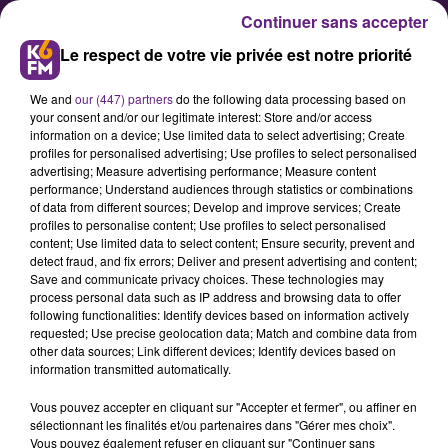
Continuer sans accepter
Le respect de votre vie privée est notre priorité
We and
our (447) partners
do the following data processing based on
your consent and/or our legitimate interest: Store and/or access
information on a device; Use limited data to select advertising; Create
profiles for personalised advertising; Use profiles to select personalised
advertising; Measure advertising performance; Measure content
Plus de décès que de naissances
performance; Understand audiences through statistics or combinations
of data from different sources; Develop and improve services; Create
en Bourgogne-Franche-Comté
profiles to personalise content; Use profiles to select personalised
content; Use limited data to select content; Ensure security, prevent and
detect fraud, and fix errors; Deliver and present advertising and content;
Selon un communiqué de l’INSEE
Save and communicate privacy choices. These technologies may
process personal data such as IP address and browsing data to offer
publié ce mardi, le solde naturel
following functionalities: Identify devices based on information actively
s’est encore creusé en 2017 dans la
requested; Use precise geolocation data; Match and combine data from
other data sources; Link different devices; Identify devices based on
région. Les décès l’emportent
information transmitted automatically.
désormais largement sur les
Vous pouvez accepter en cliquant sur "Accepter et fermer", ou affiner en
naissances et la population vieillit
sélectionnant les finalités et/ou partenaires dans "Gérer mes choix".
dans la région.
Vous pouvez également refuser en cliquant sur "Continuer sans