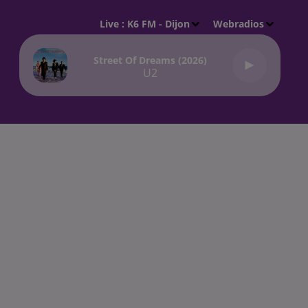
Live :
K6 FM - Dijon
Webradios
Street Of Dreams (2026)
U2