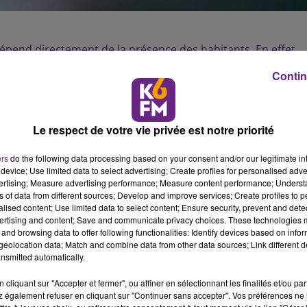
dépend directement de la présence des habitants. En effet,
ande locale exprimée par les consommateurs de la zone, e
Contin
es. Les emplois dits de proximité sont liés à la demande
ainsi 61 % de l’emploi total de la région en 2016. Ils réponde
tion et sont localisés près des consommateurs. Le nombre
Le respect de votre vie privée est notre priorité
i directement de la présence des habitants, qu’ils soient
ers
do the following data processing based on your consent and/or our legitimate int
l’Insee Bourgogne-Franche-Comté : « Au niveau régional, la
device; Use limited data to select advertising; Create profiles for personalised adver
vertising; Measure advertising performance; Measure content performance; Unders
0,07 % par an), ce qui explique la quasi-stabilité du nombre
ns of data from different sources; Develop and improve services; Create profiles to 
alised content; Use limited data to select content; Ensure security, prevent and detect
ertising and content; Save and communicate privacy choices. These technologies
 liés aux besoins moins courants des consommateurs locaux.
and browsing data to offer following functionalities: Identify devices based on infor
eolocation data; Match and combine data from other data sources; Link different de
nt de la demande locale mais la demande extérieure comme
nsmitted automatically.
 208 300 emplois en Bourgogne-Franche-Comté, soit 19 % de
agilisées.
cliquant sur "Accepter et fermer", ou affiner en sélectionnant les finalités et/ou pa
 également refuser en cliquant sur "Continuer sans accepter". Vos préférences ne 
tout de la demande locale. Dans les grandes