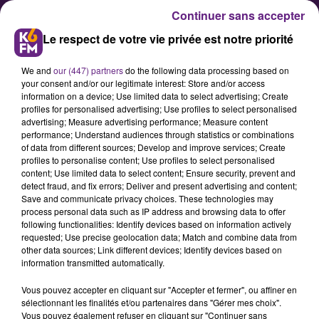
Continuer sans accepter
Le respect de votre vie privée est notre priorité
We and
our (447) partners
do the following data processing based on
your consent and/or our legitimate interest: Store and/or access
information on a device; Use limited data to select advertising; Create
profiles for personalised advertising; Use profiles to select personalised
advertising; Measure advertising performance; Measure content
Pour Noël, faites un cadeau
performance; Understand audiences through statistics or combinations
of data from different sources; Develop and improve services; Create
"Rugby" !
profiles to personalise content; Use profiles to select personalised
content; Use limited data to select content; Ensure security, prevent and
detect fraud, and fix errors; Deliver and present advertising and content;
Le Stade Dijonnais étoffe sa
Save and communicate privacy choices. These technologies may
process personal data such as IP address and browsing data to offer
boutique online et ses offres pour
following functionalities: Identify devices based on information actively
Noël, l'occasion d'y faire un petit
requested; Use precise geolocation data; Match and combine data from
other data sources; Link different devices; Identify devices based on
tour ?
information transmitted automatically.
Vous pouvez accepter en cliquant sur "Accepter et fermer", ou affiner en
sélectionnant les finalités et/ou partenaires dans "Gérer mes choix".
Publié : 21 décembre 2020 à 15h30 par Franck PELLOUX
Vous pouvez également refuser en cliquant sur "Continuer sans