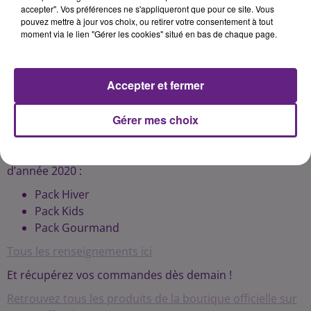
accepter". Vos préférences ne s'appliqueront que pour ce site. Vous
pouvez mettre à jour vos choix, ou retirer votre consentement à tout
moment via le lien "Gérer les cookies" situé en bas de chaque page.
Accepter et fermer
Gérer mes choix
Retrouvez le Stade sous le sapin avec nos 3 offres de fin
d’année 2020 :
Pack Hiver
Pack Kids
Pack Gourmand
Tous les renseignements ici
Et récupérez vos commandes dès demain !
Retrouvez tous les produits de la boutique officielle sur