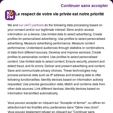
Continuer sans accepter
Le respect de votre vie privée est notre priorité
We and
our (447) partners
do the following data processing based on
your consent and/or our legitimate interest: Store and/or access
information on a device; Use limited data to select advertising; Create
profiles for personalised advertising; Use profiles to select personalised
advertising; Measure advertising performance; Measure content
Pour vous débarrasser de votre
performance; Understand audiences through statistics or combinations
of data from different sources; Develop and improve services; Create
sapin de Noël à Dijon, c’est ce
profiles to personalise content; Use profiles to select personalised
vendredi soir
content; Use limited data to select content; Ensure security, prevent and
detect fraud, and fix errors; Deliver and present advertising and content;
Save and communicate privacy choices. These technologies may
process personal data such as IP address and browsing data to offer
La collecte de sapins organisée par
following functionalities: Identify devices based on information actively
Dijon métropole avait lieu cette
requested; Use precise geolocation data; Match and combine data from
other data sources; Link different devices; Identify devices based on
semaine dans différentes
information transmitted automatically.
communes de l’agglomération
Vous pouvez accepter en cliquant sur "Accepter et fermer", ou affiner en
dijonnaise. Sur le territoire de la
sélectionnant les finalités et/ou partenaires dans "Gérer mes choix".
ville de Dijon (hors zones
Vous pouvez également refuser en cliquant sur "Continuer sans