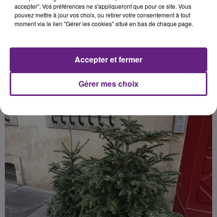
d’activités), la collecte sera réalisée
accepter". Vos préférences ne s'appliqueront que pour ce site. Vous
pouvez mettre à jour vos choix, ou retirer votre consentement à tout
ce vendredi soir. Il faudra déposer
moment via le lien "Gérer les cookies" situé en bas de chaque page.
votre sapin (sans les décorations)
sur votre trottoir, entre 18h et 20h.
Accepter et fermer
Publié : 8 janvier 2021 à 5h30 par la rédaction
Gérer mes choix