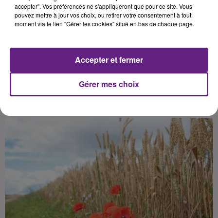
l'autonomie alimentaire de la
accepter". Vos préférences ne s'appliqueront que pour ce site. Vous
pouvez mettre à jour vos choix, ou retirer votre consentement à tout
commune et de la métropole
moment via le lien "Gérer les cookies" situé en bas de chaque page.
dijonnaise. Cela passe par
l'installation d'un nouveau
Accepter et fermer
Gérer mes choix
Publié : 19 juillet 2017 à 4h22 par 45