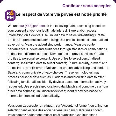
Continuer sans accepter
Le respect de votre vie privée est notre priorité
We and
our (447) partners
do the following data processing based on
your consent and/or our legitimate interest: Store and/or access
information on a device; Use limited data to select advertising; Create
profiles for personalised advertising; Use profiles to select personalised
advertising; Measure advertising performance; Measure content
Quetigny : L'agriculteur bio est
performance; Understand audiences through statistics or combinations
of data from different sources; Develop and improve services; Create
(bientôt) dans le pré
profiles to personalise content; Use profiles to select personalised
content; Use limited data to select content; Ensure security, prevent and
detect fraud, and fix errors; Deliver and present advertising and content;
Engagée dans une démarche de
Save and communicate privacy choices. These technologies may
process personal data such as IP address and browsing data to offer
développement durable depuis de
following functionalities: Identify devices based on information actively
nombreuses années (Agenda21,
requested; Use precise geolocation data; Match and combine data from
other data sources; Link different devices; Identify devices based on
plan climat, TEPCV), Quetigny
information transmitted automatically.
souhaite amplifier le
Vous pouvez accepter en cliquant sur "Accepter et fermer", ou affiner en
développement de l'agriculture
sélectionnant les finalités et/ou partenaires dans "Gérer mes choix".
biologique afin d'augmenter
Vous pouvez également refuser en cliquant sur "Continuer sans