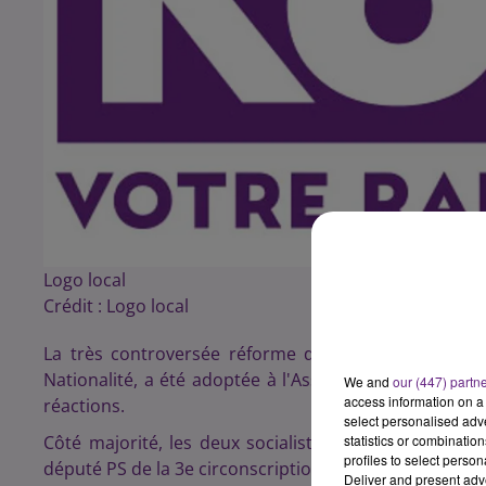
Logo local
Crédit :
Logo local
La très controversée réforme de la Constitution, q
Nationalité, a été adoptée à l'Assemblée Nationale c
We and
our (447) partn
access information on a 
réactions.
select personalised ad
Côté majorité, les deux socialistes de Côte-d'Or n'o
statistics or combinatio
profiles to select person
député PS de la 3e circonscription Kheira Bouziane ell
Deliver and present adv