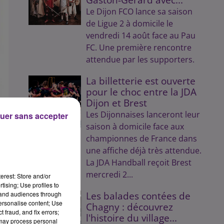
Le Dijon FCO lance sa saison
de Ligue 2 à domicile le
vendredi 14 août face au Pau
FC. Une première rencontre
attendue par les supporters.
La billetterie est ouverte
pour le choc entre la JDA
Dijon et Brest
Les Dijonnaises lanceront leur
uer sans accepter
saison à domicile face aux
championnes de France dans
une affiche déjà très attendue.
La JDA Handball reçoit Brest
 de
mercredi 2...
les
erest: Store and/or
tising; Use profiles to
tand audiences through
Les balades contées de
 la
personalise content; Use
Chagny : découvrez
 fraud, and fix errors;
l'histoire du village...
 may process personal