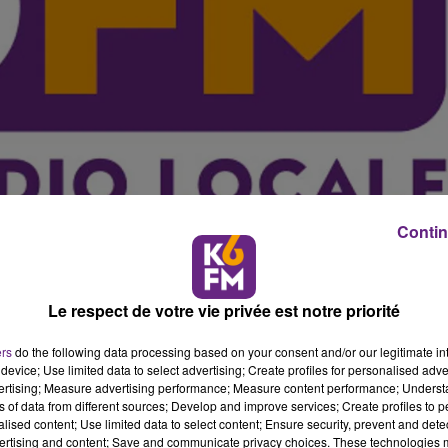
Contin
Le respect de votre vie privée est notre priorité
ui souhaite y inscrire l'�?tat d'urgence et la déchéance
e mercredi. Découvrez les votes des élus côte-d'oriens et 
ers
do the following data processing based on your consent and/or our legitimate int
device; Use limited data to select advertising; Create profiles for personalised adver
vertising; Measure advertising performance; Measure content performance; Unders
nt pas fait front : Si Laurent Grandguillaume a voté pour,
ns of data from different sources; Develop and improve services; Create profiles to 
alised content; Use limited data to select content; Ensure security, prevent and detect
e, s'est prononcée contre.
ertising and content; Save and communicate privacy choices. These technologies