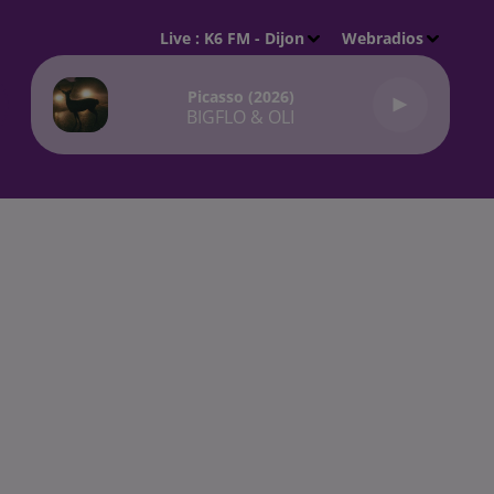
Live :
K6 FM - Dijon
Webradios
Picasso (2026)
BIGFLO & OLI