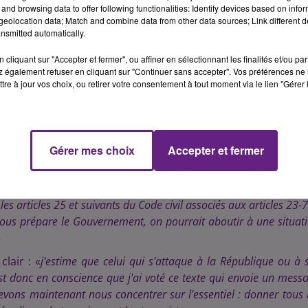
and browsing data to offer following functionalities: Identify devices based on infor
drie que «
la déchéance de la nationalité n'aurait comme inte
eolocation data; Match and combine data from other data sources; Link different de
'allégeance est ailleurs.
»
nsmitted automatically.
cliquant sur "Accepter et fermer", ou affiner en sélectionnant les finalités et/ou pa
 également refuser en cliquant sur "Continuer sans accepter". Vos préférences ne 
-d'Or François Sauvadet a voté pour, alors que le député 
tre à jour vos choix, ou retirer votre consentement à tout moment via le lien "Gérer 
puté maire de Beaune s'est lui abstenu.
: «
On ne peut, bien évidemment, voter contre ce texte suite 
nvier puis novembre dernier : il faut une sanction, ne pas laisser
Gérer mes choix
Accepter et fermer
lement besoin d'une réforme constitutionnelle pour appliquer 
t d'appliquer sereinement et fermement les textes en vigueur 
es articles 25 et suivants du Code civil associés aux articles 23-7
us prépare le Gouvernement, on pourrait aboutir à une situat
»
lair : «
j'estime que celui qui s'attaque à la République ou à 
C'est donc en conscience que j'ai voté ce texte qui envoie un mess
evons maintenant nous concentrer sur l'essentiel : donner tous 