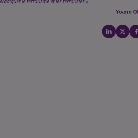
adiquer le terrorisme et les terroristes.
»
Yoann Ol