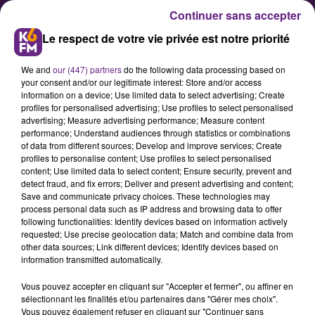
Continuer sans accepter
Le respect de votre vie privée est notre priorité
We and
our (447) partners
do the following data processing based on
your consent and/or our legitimate interest: Store and/or access
information on a device; Use limited data to select advertising; Create
profiles for personalised advertising; Use profiles to select personalised
advertising; Measure advertising performance; Measure content
Saulieu : le relais Bernard
performance; Understand audiences through statistics or combinations
of data from different sources; Develop and improve services; Create
Loiseau perd une étoile au guide
profiles to personalise content; Use profiles to select personalised
Michelin
content; Use limited data to select content; Ensure security, prevent and
detect fraud, and fix errors; Deliver and present advertising and content;
Save and communicate privacy choices. These technologies may
process personal data such as IP address and browsing data to offer
Restaurant bénéficiant de trois
following functionalities: Identify devices based on information actively
étoiles depuis 1991, le relais
requested; Use precise geolocation data; Match and combine data from
other data sources; Link different devices; Identify devices based on
Bernard Loiseau de Saulieu a appris
information transmitted automatically.
la perte d'une de ses étoiles dans la
Vous pouvez accepter en cliquant sur "Accepter et fermer", ou affiner en
nouvelle édition 2016 du
sélectionnant les finalités et/ou partenaires dans "Gérer mes choix".
prestigieux guide Michelin ce lundi
Vous pouvez également refuser en cliquant sur "Continuer sans