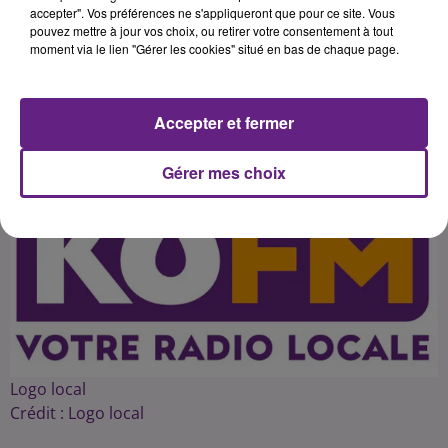
à l'occasion de la publication du
accepter". Vos préférences ne s'appliqueront que pour ce site. Vous
pouvez mettre à jour vos choix, ou retirer votre consentement à tout
moment via le lien "Gérer les cookies" situé en bas de chaque page.
Publié : 2 février 2016 à 3h42 par 45
Accepter et fermer
Gérer mes choix
Logo local
Crédit :
Logo local