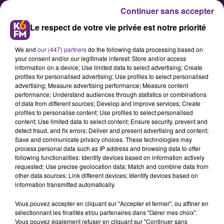
Continuer sans accepter
Le respect de votre vie privée est notre priorité
We and
our (447) partners
do the following data processing based on
your consent and/or our legitimate interest: Store and/or access
information on a device; Use limited data to select advertising; Create
profiles for personalised advertising; Use profiles to select personalised
advertising; Measure advertising performance; Measure content
Science Po Dijon : Une course
performance; Understand audiences through statistics or combinations
of data from different sources; Develop and improve services; Create
solidaire ce dimanche au Parc de
profiles to personalise content; Use profiles to select personalised
la Colombière
content; Use limited data to select content; Ensure security, prevent and
detect fraud, and fix errors; Deliver and present advertising and content;
Save and communicate privacy choices. These technologies may
process personal data such as IP address and browsing data to offer
Une dizaine d'étudiants de Sciences
following functionalities: Identify devices based on information actively
Po Dijon sont à l'origine de la
requested; Use precise geolocation data; Match and combine data from
other data sources; Link different devices; Identify devices based on
première édition des Athlés
information transmitted automatically.
Solidaires, une course caritative
Vous pouvez accepter en cliquant sur "Accepter et fermer", ou affiner en
organisée ce dimanche au Parc de
sélectionnant les finalités et/ou partenaires dans "Gérer mes choix".
la Colombière autour de 8
Vous pouvez également refuser en cliquant sur "Continuer sans