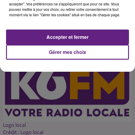
associations contre les maladies
accepter". Vos préférences ne s'appliqueront que pour ce site. Vous
pouvez mettre à jour vos choix, ou retirer votre consentement à tout
génétiques. Entretien avec l'un de
moment via le lien "Gérer les cookies" situé en bas de chaque page.
Accepter et fermer
Publié : 19 mars 2016 à 5h05 par 45
Gérer mes choix
Logo local
Crédit :
Logo local