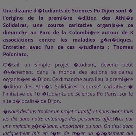
Une dizaine d'�tudiants de Sciences Po Dijon sont �
l'origine de la premi�re �dition des Athl�s
Solidaires, une course caritative organis�e ce
dimanche au Parc de la Colombi�re autour de 8
associations contre les maladies g�n�tiques.
Entretien avec l'un de ces �tudiants : Thomas
Poloniato.
C'�tait un simple projet �tudiant, devenu petit
�v�nement dans le monde des actions solidaires
organis�es � Dijon. Ce dimanche aura lieu la premi�re
�dition des Athl�s Solidaires, "course" caritative �
l'initiative de 10 �tudiants de Sciences Po Paris, sur le
site d�localis� de Dijon.
�
Nous devions trouver un projet caritatif, et nous avons tous
les dix dans notre entourage des personnes affect�es par
une maladie g�n�tique, importante ou non. On s'est donc
logiquement mis en t�te de cr�er un �v�nement qui