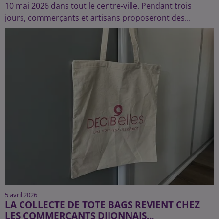
10 mai 2026 dans tout le centre-ville. Pendant trois
jours, commerçants et artisans proposeront des...
5 avril 2026
LA COLLECTE DE TOTE BAGS REVIENT CHEZ
LES COMMERÇANTS DIJONNAIS...