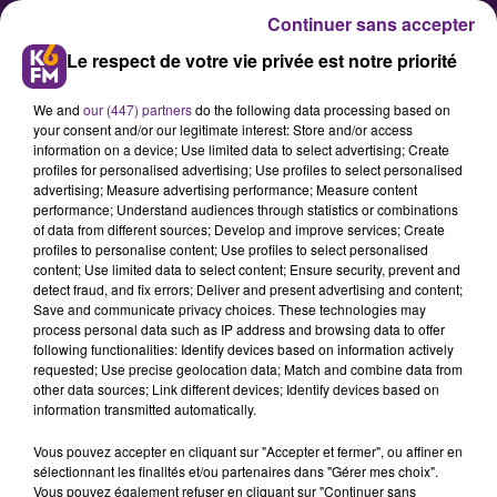
Continuer sans accepter
Le respect de votre vie privée est notre priorité
We and
our (447) partners
do the following data processing based on
your consent and/or our legitimate interest: Store and/or access
information on a device; Use limited data to select advertising; Create
profiles for personalised advertising; Use profiles to select personalised
advertising; Measure advertising performance; Measure content
Shop In Dijon lance son service
performance; Understand audiences through statistics or combinations
of data from different sources; Develop and improve services; Create
de livraison express !
profiles to personalise content; Use profiles to select personalised
content; Use limited data to select content; Ensure security, prevent and
detect fraud, and fix errors; Deliver and present advertising and content;
Shop In Dijon, la Fédération des
Save and communicate privacy choices. These technologies may
process personal data such as IP address and browsing data to offer
commerçants et artisans dijonnais,
following functionalities: Identify devices based on information actively
s’adaptent aux nouvelles mesures
requested; Use precise geolocation data; Match and combine data from
other data sources; Link different devices; Identify devices based on
sanitaires annoncées par le
information transmitted automatically.
Président de la République.
Vous pouvez accepter en cliquant sur "Accepter et fermer", ou affiner en
Pendant les 4 prochaines semaines,
sélectionnant les finalités et/ou partenaires dans "Gérer mes choix".
la Fédération relaie les initiatives
Vous pouvez également refuser en cliquant sur "Continuer sans