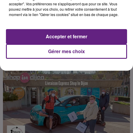
de l’ensemble des commerçants et
accepter". Vos préférences ne s'appliqueront que pour ce site. Vous
pouvez mettre à jour vos choix, ou retirer votre consentement à tout
propose un service de livraison
moment via le lien "Gérer les cookies" situé en bas de chaque page.
express. Ci-dessous le
communiqué.
Accepter et fermer
Publié : 9 avril 2021 à 14h30 par Dimitri Coutand
Gérer mes choix