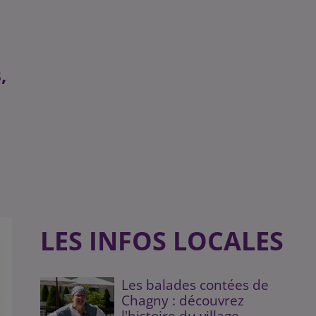
,
LES INFOS LOCALES
Les balades contées de
Chagny : découvrez
l'histoire du village...