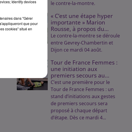
vices; Identify devices
le contre-la-montre.
« C’est une étape hyper
rtenaires dans "Gérer
importante » Marion
s'appliqueront que pour
Rousse, à propos du...
les cookies" situé en
Le contre-la-montre se déroule
entre Gevrey-Chambertin et
Dijon ce mardi 04 août.
Tour de France Femmes :
une initiation aux
premiers secours au...
C’est une première pour le
Tour de France Femmes : un
stand d’initiations aux gestes
de premiers secours sera
proposé à chaque départ
d’étape. Dès ce mardi 4...