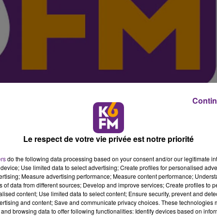
Contin
Le respect de votre vie privée est notre priorité
ers
do the following data processing based on your consent and/or our legitimate int
device; Use limited data to select advertising; Create profiles for personalised adver
vertising; Measure advertising performance; Measure content performance; Unders
squash fran�ais, avec la participation de joueurs du Top 10
ns of data from different sources; Develop and improve services; Create profiles to 
is� sur les 4 courts homologu�s d'Indoor Club � Fontain
alised content; Use limited data to select content; Ensure security, prevent and detect
ertising and content; Save and communicate privacy choices. These technologies
ns. Les r�sultats sont transmis en direct juste apr�s les
and browsing data to offer following functionalities: Identify devices based on infor