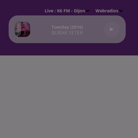
Live :
K6 FM - Dijon
Webradios
Tuesday (2016)
BURAK YETER