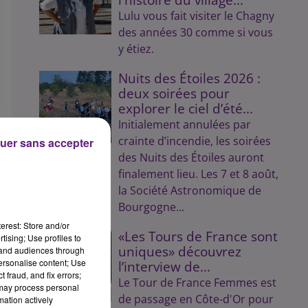
Lulu vous fait visiter le Chagny
des années 30 comme si vous
y étiez.
Nuits des Étoiles 2026 :
deux soirées pour
explorer le ciel d’été...
Initialement annulées par
crainte d’incendie, les soirées
uer sans accepter
des Nuits des Étoiles auront
finalement lieu. Les 7 et 8 août,
la Société Astronomique de
Bourgogne...
erest: Store and/or
«Les Tours de France sont
tising; Use profiles to
uniques» découvrez
tand audiences through
personalise content; Use
l’interview de...
e
 fraud, and fix errors;
Le Tour de France Femmes est
 may process personal
de passage en Côte-d'Or pour
mation actively