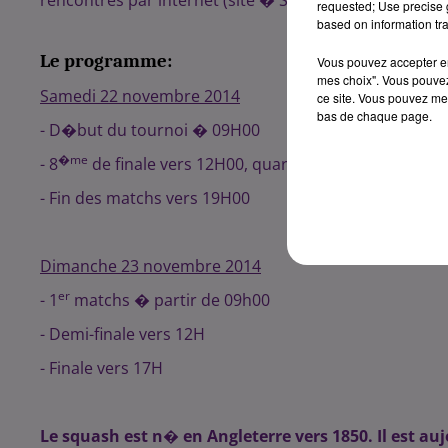
requested; Use precise g
based on information tra
Le programme:
Vous pouvez accepter en 
mes choix". Vous pouvez
Samedi 22 novembre 2014
ce site. Vous pouvez met
bas de chaque page.
- D�but du tournoi � 09H00
�me
- 8
de finale vers 12H00, quart vers 18h00
- Fin des matchs vers 19H00
Dimanche 23 novembre 2014
er
- 1
matchs � partir de 09h00
- Demi-finale vers 12H
- Finale vers 17H
Le squash est n� en Angleterre vers 1850. Il est au