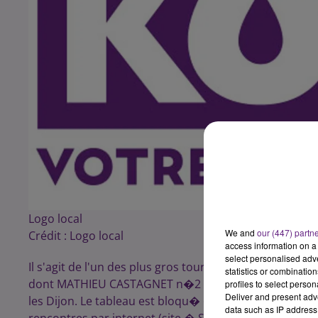
Logo local
We and
our (447) partn
Crédit :
Logo local
access information on a 
select personalised ad
Il s'agit de l'un des plus gros tournois du circuit de 
statistics or combinatio
dont MATHIEU CASTAGNET n�2 Fran�ais! Il est organ
profiles to select person
Deliver and present adv
les Dijon. Le tableau est bloqu� � 54 joueurs masculi
data such as IP address 
rencontres par internet (site � Squashnet.fr �).