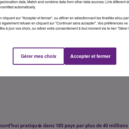
eolocation data; Match and combine data from other data sources; Link different de
nsmitted automatically.
cliquant sur "Accepter et fermer", ou affiner en sélectionnant les finalités et/ou pa
 également refuser en cliquant sur "Continuer sans accepter". Vos préférences ne 
tre à jour vos choix, ou retirer votre consentement à tout moment via le lien "Gérer 
Gérer mes choix
Accepter et fermer
jourd'hui pratiqu� dans 185 pays par plus de 40 millions