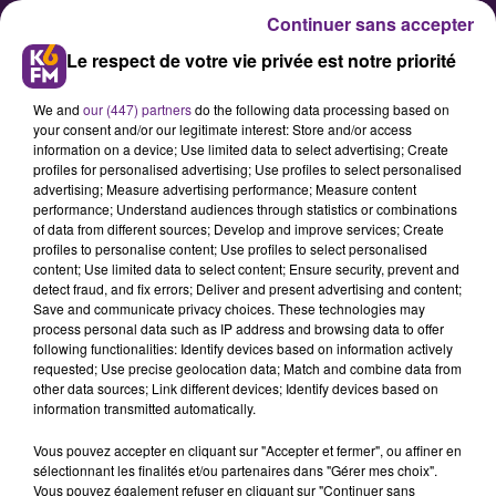
Continuer sans accepter
Le respect de votre vie privée est notre priorité
We and
our (447) partners
do the following data processing based on
your consent and/or our legitimate interest: Store and/or access
information on a device; Use limited data to select advertising; Create
profiles for personalised advertising; Use profiles to select personalised
advertising; Measure advertising performance; Measure content
Trophées UNFP : les Dijonnais
performance; Understand audiences through statistics or combinations
of data from different sources; Develop and improve services; Create
Dall'Oglio et Reynet
profiles to personalise content; Use profiles to select personalised
récompensés
content; Use limited data to select content; Ensure security, prevent and
detect fraud, and fix errors; Deliver and present advertising and content;
Save and communicate privacy choices. These technologies may
process personal data such as IP address and browsing data to offer
Le coach du Dijon Football Côte-
following functionalities: Identify devices based on information actively
d'Or Olivier Dall'Oglio et le gardien
requested; Use precise geolocation data; Match and combine data from
other data sources; Link different devices; Identify devices based on
n°1 de l'équipe Baptiste Reynet ont
information transmitted automatically.
été élus respectivement meilleur
Vous pouvez accepter en cliquant sur "Accepter et fermer", ou affiner en
entraîneur et meilleur gardien de
sélectionnant les finalités et/ou partenaires dans "Gérer mes choix".
Ligue 2 par leurs pairs ce dimanche
Vous pouvez également refuser en cliquant sur "Continuer sans