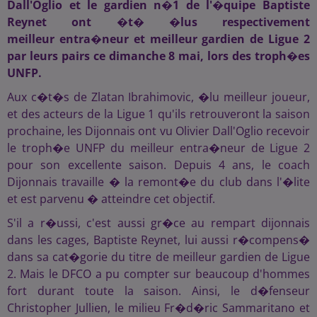
Dall'Oglio et le gardien n�1 de l'�quipe Baptiste
Reynet ont �t� �lus respectivement
meilleur entra�neur et meilleur gardien de Ligue 2
par leurs pairs ce dimanche 8 mai, lors des troph�es
UNFP.
Aux c�t�s de Zlatan Ibrahimovic, �lu meilleur joueur,
et des acteurs de la Ligue 1 qu'ils retrouveront la saison
prochaine, les Dijonnais ont vu Olivier Dall'Oglio recevoir
le troph�e UNFP du meilleur entra�neur de Ligue 2
pour son excellente saison. Depuis 4 ans, le coach
Dijonnais travaille � la remont�e du club dans l'�lite
et est parvenu � atteindre cet objectif.
S'il a r�ussi, c'est aussi gr�ce au rempart dijonnais
dans les cages, Baptiste Reynet, lui aussi r�compens�
dans sa cat�gorie du titre de meilleur gardien de Ligue
2. Mais le DFCO a pu compter sur beaucoup d'hommes
fort durant toute la saison. Ainsi, le d�fenseur
Christopher Jullien, le milieu Fr�d�ric Sammaritano et