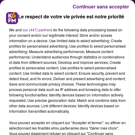
Continuer sans accepter
Le respect de votre vie privée est notre priorité
We and
our (447) partners
do the following data processing based on
your consent and/or our legitimate interest: Store and/or access
information on a device; Use limited data to select advertising; Create
profiles for personalised advertising; Use profiles to select personalised
advertising; Measure advertising performance; Measure content
Une partie de la LiNo fermée dès
performance; Understand audiences through statistics or combinations
of data from different sources; Develop and improve services; Create
21 heures ce mercredi !
profiles to personalise content; Use profiles to select personalised
content; Use limited data to select content; Ensure security, prevent and
detect fraud, and fix errors; Deliver and present advertising and content;
Des tests vont avoir lieu sur cet axe
Save and communicate privacy choices. These technologies may
process personal data such as IP address and browsing data to offer
entre 21 heures et 6 heures du
following functionalities: Identify devices based on information actively
matin.
requested; Use precise geolocation data; Match and combine data from
other data sources; Link different devices; Identify devices based on
information transmitted automatically.
Publié : 25 octobre 2017 à 10h15 par Amaury Meygret
Vous pouvez accepter en cliquant sur "Accepter et fermer", ou affiner en
sélectionnant les finalités et/ou partenaires dans "Gérer mes choix".
Vous pouvez également refuser en cliquant sur "Continuer sans