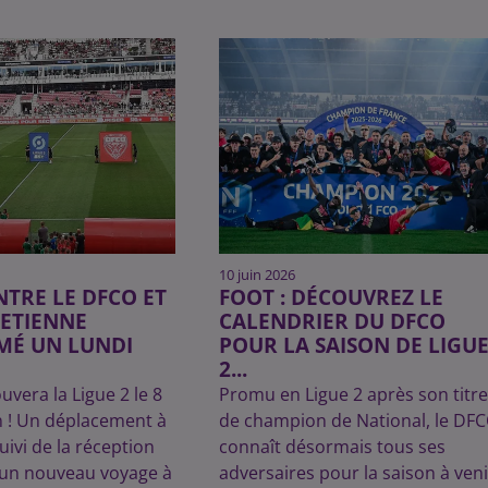
10 juin 2026
NTRE LE DFCO ET
FOOT : DÉCOUVREZ LE
-ETIENNE
CALENDRIER DU DFCO
É UN LUNDI
POUR LA SAISON DE LIGU
2...
uvera la Ligue 2 le 8
Promu en Ligue 2 après son titre
n ! Un déplacement à
de champion de National, le DF
uivi de la réception
connaît désormais tous ses
 un nouveau voyage à
adversaires pour la saison à veni