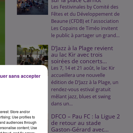
Les Festivinales by Comité des
Fêtes et du Développement de
Beaune (CFDB) et l'association
Les Copains de Timéo invitent
le public à partager un grand...
D’Jazz à la Plage revient
au lac Kir avec trois
soirées de concerts...
Les 7, 14 et 21 août, le lac Kir
accueillera une nouvelle
uer sans accepter
édition de D’Jazz à la Plage, un
rendez-vous estival gratuit
mêlant jazz, blues et swing
dans un...
erest: Store and/or
DFCO – Pau FC : la Ligue 2
tising; Use profiles to
de retour au stade
tand audiences through
personalise content; Use
Gaston-Gérard avec...
 fraud, and fix errors;