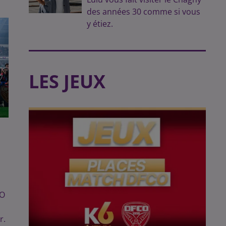
des années 30 comme si vous
y étiez.
LES JEUX
E
CO
r.