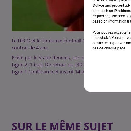
Deliver and present adv
data such as IP address 
requested; Use precise g
based on information tra
Vous pouvez accepter en 
mes choix". Vous pouvez
Le DFCO et le Toulouse Football Club ont trouvé un acc
ce site. Vous pouvez met
contrat de 4 ans.
bas de chaque page.
Prêté par le Stade Rennais, son club formateur, lors d
Ligue 2 (1 but). De retour au DFCO lors de la saison 201
Ligue 1 Conforama et inscrit 14 buts.
SUR LE MÊME SUJET