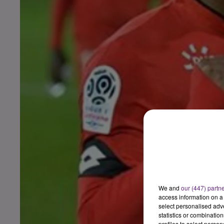
We and
our (447) partn
access information on a 
select personalised ad
statistics or combinatio
profiles to select person