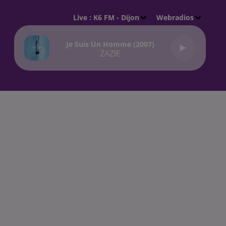
Live :
K6 FM - Dijon
Webradios
Je Suis Un Homme (2007)
ZAZIE