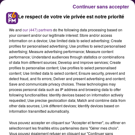
Continuer sans accepter
Le respect de votre vie privée est notre priorité
We and
our (447) partners
do the following data processing based on
your consent and/or our legitimate interest: Store and/or access
information on a device; Use limited data to select advertising; Create
profiles for personalised advertising; Use profiles to select personalised
advertising; Measure advertising performance; Measure content
Nuit de la solidarité : la ville de
performance; Understand audiences through statistics or combinations
of data from different sources; Develop and improve services; Create
Dijon cherche des citoyens
profiles to personalise content; Use profiles to select personalised
volontaires
content; Use limited data to select content; Ensure security, prevent and
detect fraud, and fix errors; Deliver and present advertising and content;
Save and communicate privacy choices. These technologies may
process personal data such as IP address and browsing data to offer
A l’occasion de la première Nuit de
following functionalities: Identify devices based on information actively
la solidarité à Dijon le 20 janvier
requested; Use precise geolocation data; Match and combine data from
other data sources; Link different devices; Identify devices based on
prochain, la ville de Dijon recherche
information transmitted automatically.
des citoyens volontaires. Ci-dessous
Vous pouvez accepter en cliquant sur "Accepter et fermer", ou affiner en
le communiqué.
sélectionnant les finalités et/ou partenaires dans "Gérer mes choix".
Vous pouvez également refuser en cliquant sur "Continuer sans