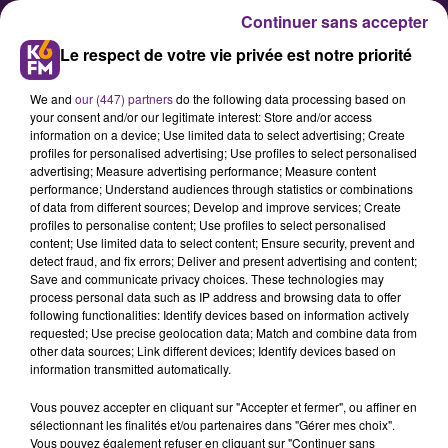
Continuer sans accepter
Le respect de votre vie privée est notre priorité
We and
our (447) partners
do the following data processing based on
your consent and/or our legitimate interest: Store and/or access
information on a device; Use limited data to select advertising; Create
profiles for personalised advertising; Use profiles to select personalised
advertising; Measure advertising performance; Measure content
Orages : la Côte-d'Or en vigilance
performance; Understand audiences through statistics or combinations
of data from different sources; Develop and improve services; Create
jaune
profiles to personalise content; Use profiles to select personalised
content; Use limited data to select content; Ensure security, prevent and
detect fraud, and fix errors; Deliver and present advertising and content;
Ce jeudi, MétéoFrance a placé la
Save and communicate privacy choices. These technologies may
process personal data such as IP address and browsing data to offer
Côte-d'Or en vigilance jaune pour
following functionalities: Identify devices based on information actively
risques d'orages.
requested; Use precise geolocation data; Match and combine data from
other data sources; Link different devices; Identify devices based on
information transmitted automatically.
Publié : 3 août 2023 à 12h00 par Amelie Brenon
Vous pouvez accepter en cliquant sur "Accepter et fermer", ou affiner en
sélectionnant les finalités et/ou partenaires dans "Gérer mes choix".
Vous pouvez également refuser en cliquant sur "Continuer sans