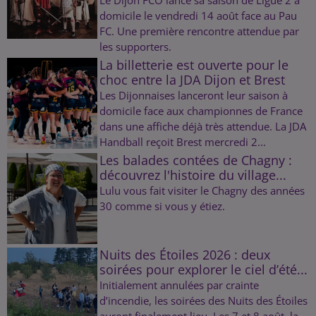
Le Dijon FCO lance sa saison de Ligue 2 à
domicile le vendredi 14 août face au Pau
FC. Une première rencontre attendue par
les supporters.
La billetterie est ouverte pour le
choc entre la JDA Dijon et Brest
Les Dijonnaises lanceront leur saison à
domicile face aux championnes de France
dans une affiche déjà très attendue. La JDA
Handball reçoit Brest mercredi 2...
Les balades contées de Chagny :
découvrez l'histoire du village...
Lulu vous fait visiter le Chagny des années
30 comme si vous y étiez.
Nuits des Étoiles 2026 : deux
soirées pour explorer le ciel d’été...
Initialement annulées par crainte
d’incendie, les soirées des Nuits des Étoiles
auront finalement lieu. Les 7 et 8 août, la