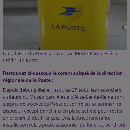
Un relais de la Poste a ouvert au MuséoParc d’Alésia
Crédit :
La Poste
Retrouvez ci-dessous le communiqué de la direction
régionale de la Poste :
Depuis début juillet et jusqu’au 27 août, les vacanciers
visiteurs du Muséo parc Alésia d’Alise-Sainte-Reine sont
surpris de trouver La Poste et son relais saisonnier, un
dispositif exceptionnel mis en place cet été pour rester
en proximité des Français. Une factrice itinérante
installe son relais poste saisonnier du lundi au vendredi