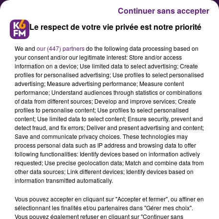
Continuer sans accepter
Le respect de votre vie privée est notre priorité
We and
our (447) partners
do the following data processing based on
your consent and/or our legitimate interest: Store and/or access
information on a device; Use limited data to select advertising; Create
profiles for personalised advertising; Use profiles to select personalised
advertising; Measure advertising performance; Measure content
Ouverture d’un relais de la Poste
performance; Understand audiences through statistics or combinations
of data from different sources; Develop and improve services; Create
au MuséoParc d’Alésia
profiles to personalise content; Use profiles to select personalised
content; Use limited data to select content; Ensure security, prevent and
detect fraud, and fix errors; Deliver and present advertising and content;
La Poste augmente sa présence cet
Save and communicate privacy choices. These technologies may
process personal data such as IP address and browsing data to offer
été dans les territoires avec
following functionalities: Identify devices based on information actively
l’ouverture de 400 points de
requested; Use precise geolocation data; Match and combine data from
other data sources; Link different devices; Identify devices based on
services saisonniers
information transmitted automatically.
supplémentaires. C’est le cas au
Vous pouvez accepter en cliquant sur "Accepter et fermer", ou affiner en
MuséoParc d’Alésia avec un point
sélectionnant les finalités et/ou partenaires dans "Gérer mes choix".
de services itinérant.
Vous pouvez également refuser en cliquant sur "Continuer sans