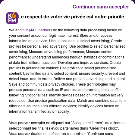
Continuer sans accepter
Le respect de votre vie privée est notre priorité
We and
our (447) partners
do the following data processing based on
your consent and/or our legitimate interest: Store and/or access
information on a device; Use limited data to select advertising; Create
profiles for personalised advertising; Use profiles to select personalised
advertising; Measure advertising performance; Measure content
Parc photovoltaïque des Grandes
performance; Understand audiences through statistics or combinations
of data from different sources; Develop and improve services; Create
Terres : coup d’envoi des travaux
profiles to personalise content; Use profiles to select personalised
content; Use limited data to select content; Ensure security, prevent and
detect fraud, and fix errors; Deliver and present advertising and content;
La Société d’Économie Mixte Locale
Save and communicate privacy choices. These technologies may
process personal data such as IP address and browsing data to offer
(SEML) Côte-d’Or Énergies, GEG
following functionalities: Identify devices based on information actively
EneR et la commune de
requested; Use precise geolocation data; Match and combine data from
other data sources; Link different devices; Identify devices based on
Labergement-lès-Seurre ont donné
information transmitted automatically.
le coup d’envoi des travaux du parc
Vous pouvez accepter en cliquant sur "Accepter et fermer", ou affiner en
photovoltaïque des Grandes Terres.
sélectionnant les finalités et/ou partenaires dans "Gérer mes choix".
Vous pouvez également refuser en cliquant sur "Continuer sans