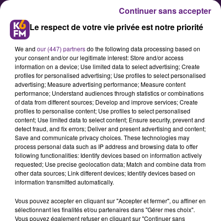
Continuer sans accepter
Le respect de votre vie privée est notre priorité
We and
our (447) partners
do the following data processing based on
your consent and/or our legitimate interest: Store and/or access
information on a device; Use limited data to select advertising; Create
profiles for personalised advertising; Use profiles to select personalised
advertising; Measure advertising performance; Measure content
Pourquoi les sirènes ont-elles
performance; Understand audiences through statistics or combinations
of data from different sources; Develop and improve services; Create
retenti ce jeudi midi ?
profiles to personalise content; Use profiles to select personalised
content; Use limited data to select content; Ensure security, prevent and
detect fraud, and fix errors; Deliver and present advertising and content;
Ce jeudi 2 mai, les côte-d’oriens ont
Save and communicate privacy choices. These technologies may
process personal data such as IP address and browsing data to offer
pu s'étonner d'entendre retentir
following functionalities: Identify devices based on information actively
une sirène à l’heure du déjeuner.
requested; Use precise geolocation data; Match and combine data from
other data sources; Link different devices; Identify devices based on
On vous explique pourquoi.
information transmitted automatically.
Vous pouvez accepter en cliquant sur "Accepter et fermer", ou affiner en
sélectionnant les finalités et/ou partenaires dans "Gérer mes choix".
Publié : 2 mai 2024 à 12h37 par Charles Perrin Sonnette
Vous pouvez également refuser en cliquant sur "Continuer sans