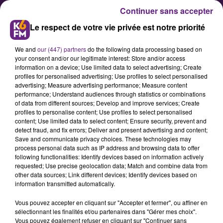
Continuer sans accepter
Le respect de votre vie privée est notre priorité
We and
our (447) partners
do the following data processing based on
your consent and/or our legitimate interest: Store and/or access
information on a device; Use limited data to select advertising; Create
profiles for personalised advertising; Use profiles to select personalised
advertising; Measure advertising performance; Measure content
Première mondiale à Dijon, les
performance; Understand audiences through statistics or combinations
of data from different sources; Develop and improve services; Create
grappes MICHELIN remises aux
profiles to personalise content; Use profiles to select personalised
meilleurs domaines viticoles
content; Use limited data to select content; Ensure security, prevent and
detect fraud, and fix errors; Deliver and present advertising and content;
bourguignons
Save and communicate privacy choices. These technologies may
process personal data such as IP address and browsing data to offer
following functionalities: Identify devices based on information actively
Le Guide MICHELIN dévoile sa
requested; Use precise geolocation data; Match and combine data from
other data sources; Link different devices; Identify devices based on
première sélection des grappes
information transmitted automatically.
2026 à Dijon et met à l'honneur les
Vous pouvez accepter en cliquant sur "Accepter et fermer", ou affiner en
plus grands domaines viticoles
sélectionnant les finalités et/ou partenaires dans "Gérer mes choix".
bourguignons. 9 d'entre eux ont
Vous pouvez également refuser en cliquant sur "Continuer sans