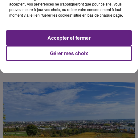
reçu la plus haute distinction
accepter". Vos préférences ne s'appliqueront que pour ce site. Vous
pouvez mettre à jour vos choix, ou retirer votre consentement à tout
possible : les « 3 grappes ».
moment via le lien "Gérer les cookies" situé en bas de chaque page.
Publié : 8 juillet 2026 à 9h00 par
Accepter et fermer
Léon Charpenay
-
Redacteur Web
Pigiste
Gérer mes choix