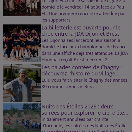
Le Dijon FCO lance sa saison de Ligue 2 à
domicile le vendredi 14 août face au Pau
FC. Une première rencontre attendue par
les supporters.
La billetterie est ouverte pour le
choc entre la JDA Dijon et Brest
Les Dijonnaises lanceront leur saison à
domicile face aux championnes de France
dans une affiche déjà très attendue. La JDA
Handball reçoit Brest mercredi 2...
Les balades contées de Chagny :
découvrez l'histoire du village...
Lulu vous fait visiter le Chagny des années
30 comme si vous y étiez.
Nuits des Étoiles 2026 : deux
soirées pour explorer le ciel d’été...
Initialement annulées par crainte
d’incendie, les soirées des Nuits des Étoiles
auront finalement lieu. Les 7 et 8 août, la