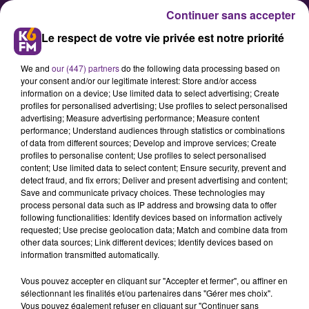
Continuer sans accepter
Le respect de votre vie privée est notre priorité
We and
our (447) partners
do the following data processing based on
your consent and/or our legitimate interest: Store and/or access
information on a device; Use limited data to select advertising; Create
profiles for personalised advertising; Use profiles to select personalised
advertising; Measure advertising performance; Measure content
Pression maximum sur le DFCO
performance; Understand audiences through statistics or combinations
of data from different sources; Develop and improve services; Create
profiles to personalise content; Use profiles to select personalised
content; Use limited data to select content; Ensure security, prevent and
Après trois défaites et un match nul
detect fraud, and fix errors; Deliver and present advertising and content;
depuis le début de la saison, les
Save and communicate privacy choices. These technologies may
process personal data such as IP address and browsing data to offer
footballeurs dijonnais et le coach,
following functionalities: Identify devices based on information actively
David Linarès, sont attendus au
requested; Use precise geolocation data; Match and combine data from
other data sources; Link different devices; Identify devices based on
tournant ce samedi à domicile pour
information transmitted automatically.
la réception du Toulouse Football
Vous pouvez accepter en cliquant sur "Accepter et fermer", ou affiner en
Club.
sélectionnant les finalités et/ou partenaires dans "Gérer mes choix".
Vous pouvez également refuser en cliquant sur "Continuer sans