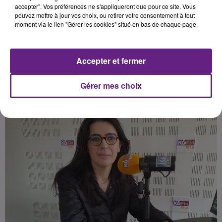
aux jardins partagés. On fait le
accepter". Vos préférences ne s'appliqueront que pour ce site. Vous
pouvez mettre à jour vos choix, ou retirer votre consentement à tout
point, avec elle, sur l’avancée de ce
moment via le lien "Gérer les cookies" situé en bas de chaque page.
dossier.
Accepter et fermer
Publié : 4 mars 2024 à 17h13 par Charles Perrin
Sonnette
Gérer mes choix