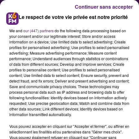
Continuer sans accepter
Le respect de votre vie privée est notre priorité
We and
our (447) partners
do the following data processing based on
your consent and/or our legitimate interest: Store and/or access
information on a device; Use limited data to select advertising; Create
profiles for personalised advertising; Use profiles to select personalised
advertising; Measure advertising performance; Measure content
Qu’est-ce qu’un cimetière
performance; Understand audiences through statistics or combinations
of data from different sources; Develop and improve services; Create
animalier, en projet à Dijon ?
profiles to personalise content; Use profiles to select personalised
content; Use limited data to select content; Ensure security, prevent and
detect fraud, and fix errors; Deliver and present advertising and content;
Promesse de campagne de François
Save and communicate privacy choices. These technologies may
process personal data such as IP address and browsing data to offer
Rebsamen aux élections
following functionalities: Identify devices based on information actively
municipales de 2020, le projet
requested; Use precise geolocation data; Match and combine data from
other data sources; Link different devices; Identify devices based on
d’aménagement d’un cimetière
information transmitted automatically.
animalier à Dijon est porté par
Vous pouvez accepter en cliquant sur "Accepter et fermer", ou affiner en
Delphine Blaya, adjointe au maire
sélectionnant les finalités et/ou partenaires dans "Gérer mes choix".
déléguée à la protection animale et
Vous pouvez également refuser en cliquant sur "Continuer sans