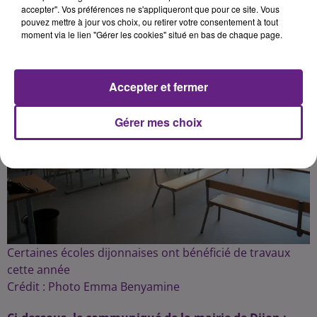
Publié : 2 septembre 2024 à 6h30 par Fabrice Aubry
accepter". Vos préférences ne s'appliqueront que pour ce site. Vous
pouvez mettre à jour vos choix, ou retirer votre consentement à tout
moment via le lien "Gérer les cookies" situé en bas de chaque page.
Accepter et fermer
Gérer mes choix
Certaines écoles dijonnaises ont bénéficié de travaux
cette année
Crédit :
Photo Emma Benyamine