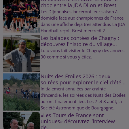
choc entre la JDA Dijon et Brest
Les Dijonnaises lanceront leur saison à
domicile face aux championnes de France
dans une affiche déjà très attendue. La JDA
Handball reçoit Brest mercredi 2...
Les balades contées de Chagny :
découvrez l'histoire du village...
Lulu vous fait visiter le Chagny des années
30 comme si vous y étiez.
Nuits des Étoiles 2026 : deux
soirées pour explorer le ciel d’été...
Initialement annulées par crainte
d’incendie, les soirées des Nuits des Étoiles
auront finalement lieu. Les 7 et 8 août, la
Société Astronomique de Bourgogne...
«Les Tours de France sont
uniques» découvrez l’interview
de...