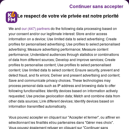
Continuer sans accepter
Le respect de votre vie privée est notre priorité
We and
our (447) partners
do the following data processing based on
your consent and/or our legitimate interest: Store and/or access
information on a device; Use limited data to select advertising; Create
profiles for personalised advertising; Use profiles to select personalised
advertising; Measure advertising performance; Measure content
Rentrée scolaire : plusieurs
performance; Understand audiences through statistics or combinations
of data from different sources; Develop and improve services; Create
écoles rénovées à Dijon
profiles to personalise content; Use profiles to select personalised
content; Use limited data to select content; Ensure security, prevent and
detect fraud, and fix errors; Deliver and present advertising and content;
Alors que la rentrée scolaire a lieu
Save and communicate privacy choices. These technologies may
process personal data such as IP address and browsing data to offer
ce lundi 2 septembre, la mairie de
following functionalities: Identify devices based on information actively
Dijon a présenté la semaine
requested; Use precise geolocation data; Match and combine data from
other data sources; Link different devices; Identify devices based on
dernière les travaux réalisés dans
information transmitted automatically.
certaines écoles de la ville.
Vous pouvez accepter en cliquant sur "Accepter et fermer", ou affiner en
sélectionnant les finalités et/ou partenaires dans "Gérer mes choix".
Vous pouvez également refuser en cliquant sur "Continuer sans