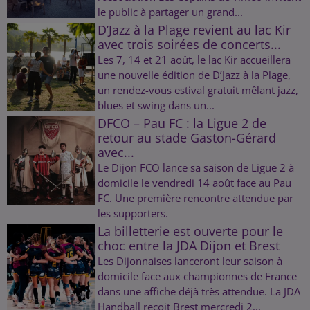
le public à partager un grand...
D’Jazz à la Plage revient au lac Kir
avec trois soirées de concerts...
Les 7, 14 et 21 août, le lac Kir accueillera
une nouvelle édition de D’Jazz à la Plage,
un rendez-vous estival gratuit mêlant jazz,
blues et swing dans un...
DFCO – Pau FC : la Ligue 2 de
retour au stade Gaston-Gérard
avec...
Le Dijon FCO lance sa saison de Ligue 2 à
domicile le vendredi 14 août face au Pau
FC. Une première rencontre attendue par
les supporters.
La billetterie est ouverte pour le
choc entre la JDA Dijon et Brest
Les Dijonnaises lanceront leur saison à
domicile face aux championnes de France
dans une affiche déjà très attendue. La JDA
Handball reçoit Brest mercredi 2...