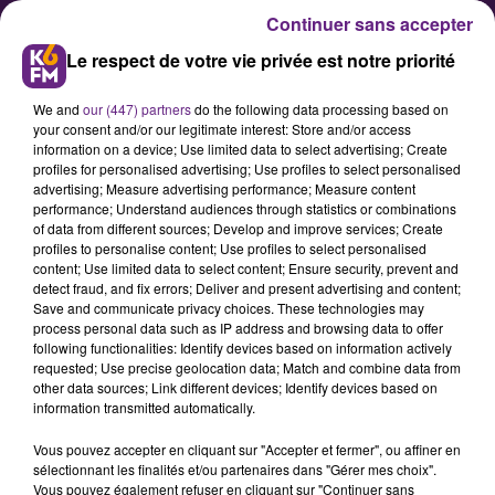
Continuer sans accepter
Le respect de votre vie privée est notre priorité
We and
our (447) partners
do the following data processing based on
your consent and/or our legitimate interest: Store and/or access
information on a device; Use limited data to select advertising; Create
profiles for personalised advertising; Use profiles to select personalised
advertising; Measure advertising performance; Measure content
Réunion publique avec François
performance; Understand audiences through statistics or combinations
of data from different sources; Develop and improve services; Create
Rebsamen : c’est ce jeudi soir
profiles to personalise content; Use profiles to select personalised
content; Use limited data to select content; Ensure security, prevent and
detect fraud, and fix errors; Deliver and present advertising and content;
François Rebsamen convie les
Save and communicate privacy choices. These technologies may
process personal data such as IP address and browsing data to offer
Dijonnais ce jeudi soir à 19h à la
following functionalities: Identify devices based on information actively
salle des États de l’hôtel de ville
requested; Use precise geolocation data; Match and combine data from
other data sources; Link different devices; Identify devices based on
pour expliquer les choix
information transmitted automatically.
budgétaires de la mairie de Dijon
Vous pouvez accepter en cliquant sur "Accepter et fermer", ou affiner en
engagés pour 2023.
sélectionnant les finalités et/ou partenaires dans "Gérer mes choix".
Vous pouvez également refuser en cliquant sur "Continuer sans