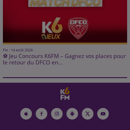
Fin : 14 août 2026
⚽ Jeu Concours K6FM – Gagnez vos places pour
le retour du DFCO en...