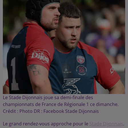
Le Stade Dijonnais joue sa demi-finale des
championnats de France de Régionale 1 ce dimanche.
Crédit :
Photo DR : Facebook Stade Dijonnais
Le grand rendez-vous approche pour le
Stade Dijonnais
.