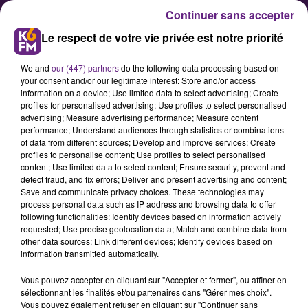
Continuer sans accepter
Le respect de votre vie privée est notre priorité
We and
our (447) partners
do the following data processing based on
your consent and/or our legitimate interest: Store and/or access
information on a device; Use limited data to select advertising; Create
profiles for personalised advertising; Use profiles to select personalised
advertising; Measure advertising performance; Measure content
Rugby : Le Stade Dijonnais
performance; Understand audiences through statistics or combinations
of data from different sources; Develop and improve services; Create
prévoit un bus de supporters et
profiles to personalise content; Use profiles to select personalised
une retransmission en direct
content; Use limited data to select content; Ensure security, prevent and
detect fraud, and fix errors; Deliver and present advertising and content;
pour la demi-finale de régionale
Save and communicate privacy choices. These technologies may
1
process personal data such as IP address and browsing data to offer
following functionalities: Identify devices based on information actively
requested; Use precise geolocation data; Match and combine data from
other data sources; Link different devices; Identify devices based on
C’est l’un des rendez-vous les plus
information transmitted automatically.
importants de la saison pour le
Vous pouvez accepter en cliquant sur "Accepter et fermer", ou affiner en
Stade Dijonnais. Ce dimanche, les
sélectionnant les finalités et/ou partenaires dans "Gérer mes choix".
rugbymen de la capitale des Ducs
Vous pouvez également refuser en cliquant sur "Continuer sans