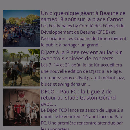
Un pique-nique géant à Beaune ce
samedi 8 août sur la place Carnot
Les Festivinales by Comité des Fêtes et du
Développement de Beaune (CFDB) et
l'association Les Copains de Timéo invitent
le public à partager un grand...
D’Jazz à la Plage revient au lac Kir
avec trois soirées de concerts...
Les 7, 14 et 21 août, le lac Kir accueillera
une nouvelle édition de D’Jazz à la Plage,
un rendez-vous estival gratuit mêlant jazz,
blues et swing dans un...
DFCO – Pau FC : la Ligue 2 de
retour au stade Gaston-Gérard
avec...
Le Dijon FCO lance sa saison de Ligue 2 à
domicile le vendredi 14 août face au Pau
FC. Une première rencontre attendue par
les supporters.