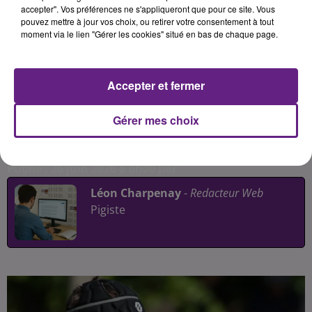
se déplacent à Aytré pour affronter
accepter". Vos préférences ne s'appliqueront que pour ce site. Vous
pouvez mettre à jour vos choix, ou retirer votre consentement à tout
l'U.S Josbaig dans les Pyrénées-
moment via le lien "Gérer les cookies" situé en bas de chaque page.
Atlantiques. Comme pour les tours
précédents, un bus de supporters
fera le déplacement. Le match sera
Accepter et fermer
également diffusé en direct dans
une salle à Ahuy.
Gérer mes choix
Publié : 26 juin 2026 à 6h00 par
Léon Charpenay
-
Redacteur Web
Pigiste