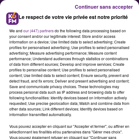
Continuer sans accepter
Le respect de votre vie privée est notre priorité
We and
our (447) partners
do the following data processing based on
your consent and/or our legitimate interest: Store and/or access
information on a device; Use limited data to select advertising; Create
profiles for personalised advertising; Use profiles to select personalised
advertising; Measure advertising performance; Measure content
performance; Understand audiences through statistics or combinations
of data from different sources; Develop and improve services; Create
Showcase K6FM : Découvrez
profiles to personalise content; Use profiles to select personalised
Kappp's, un groupe d'amis
content; Use limited data to select content; Ensure security, prevent and
detect fraud, and fix errors; Deliver and present advertising and content;
dijonnais chantant pour la
Save and communicate privacy choices. These technologies may
bonne cause
process personal data such as IP address and browsing data to offer
following functionalities: Identify devices based on information actively
requested; Use precise geolocation data; Match and combine data from
other data sources; Link different devices; Identify devices based on
information transmitted automatically.
Vous pouvez accepter en cliquant sur "Accepter et fermer", ou affiner en
sélectionnant les finalités et/ou partenaires dans "Gérer mes choix".
Vous pouvez également refuser en cliquant sur "Continuer sans