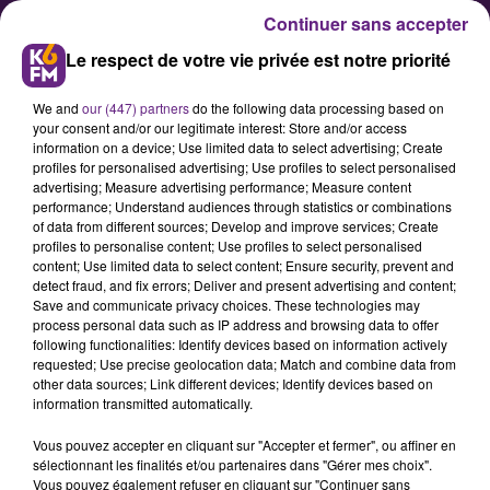
Continuer sans accepter
Le respect de votre vie privée est notre priorité
We and
our (447) partners
do the following data processing based on
your consent and/or our legitimate interest: Store and/or access
information on a device; Use limited data to select advertising; Create
profiles for personalised advertising; Use profiles to select personalised
advertising; Measure advertising performance; Measure content
performance; Understand audiences through statistics or combinations
of data from different sources; Develop and improve services; Create
Showcase K6FM : interview avec
profiles to personalise content; Use profiles to select personalised
le groupe Shake Shake Go
content; Use limited data to select content; Ensure security, prevent and
detect fraud, and fix errors; Deliver and present advertising and content;
Save and communicate privacy choices. These technologies may
process personal data such as IP address and browsing data to offer
following functionalities: Identify devices based on information actively
requested; Use precise geolocation data; Match and combine data from
other data sources; Link different devices; Identify devices based on
information transmitted automatically.
Vous pouvez accepter en cliquant sur "Accepter et fermer", ou affiner en
sélectionnant les finalités et/ou partenaires dans "Gérer mes choix".
Vous pouvez également refuser en cliquant sur "Continuer sans