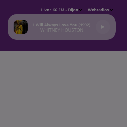
Live :
K6 FM - Dijon
Webradios
I Will Always Love You (1992)
WHITNEY HOUSTON