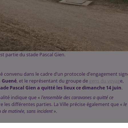
st partie du stade Pascal Gien.
té convenu dans le cadre d’un protocole d’engagement sign
n Guené
, et le représentant du groupe de
gens du voyag
e,
tade Pascal Gien a quitté les lieux ce dimanche 14 juin
.
lité indique que «
l'ensemble des caravanes a quitté ce
les différentes parties. La Ville précise également que «
le
n de matinée, sans incident
».