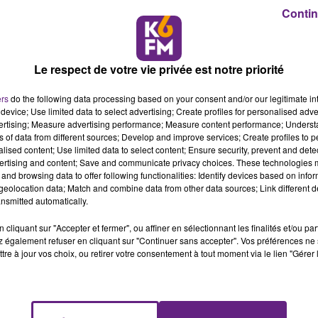
S
Contin
gens du voyage a tenu à
faire part de sa satisfaction
e
pendant toute la durée de l’occupation du site, depuis le 22
Le respect de votre vie privée est notre priorité
nue avec Monsieur le Maire tout au long de cette période
», ainsi q
ers
do the following data processing based on your consent and/or our legitimate int
durant l'occupation du site ».
device; Use limited data to select advertising; Create profiles for personalised adver
vertising; Measure advertising performance; Measure content performance; Unders
 le résultat d’
un travail de concertation mené avec les
ns of data from different sources; Develop and improve services; Create profiles to 
alised content; Use limited data to select content; Ensure security, prevent and detect
 elle estime que «
ce dénouement positif a été rendu possible
ertising and content; Save and communicate privacy choices. These technologies
 et la communauté présente, ainsi qu’à la coordination avec l’État
and browsing data to offer following functionalities: Identify devices based on infor
eolocation data; Match and combine data from other data sources; Link different de
nsmitted automatically.
cliquant sur "Accepter et fermer", ou affiner en sélectionnant les finalités et/ou pa
PAUX
 également refuser en cliquant sur "Continuer sans accepter". Vos préférences ne 
tre à jour vos choix, ou retirer votre consentement à tout moment via le lien "Gérer 
es agents et de la police municipale
durant cette période.
es agents et de sa police municipale
», lesquels ont assuré «
un
e de départ.