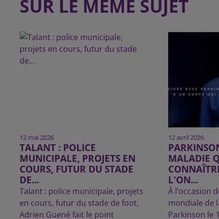
SUR LE MÊME SUJET
12 mai 2026
12 avril 2026
TALANT : POLICE
PARKINSON
MUNICIPALE, PROJETS EN
MALADIE Q
COURS, FUTUR DU STADE
CONNAÎTR
DE...
L'ON...
Talant : police municipale, projets
À l’occasion d
en cours, futur du stade de foot,
mondiale de l
Adrien Guené fait le point
Parkinson le 1