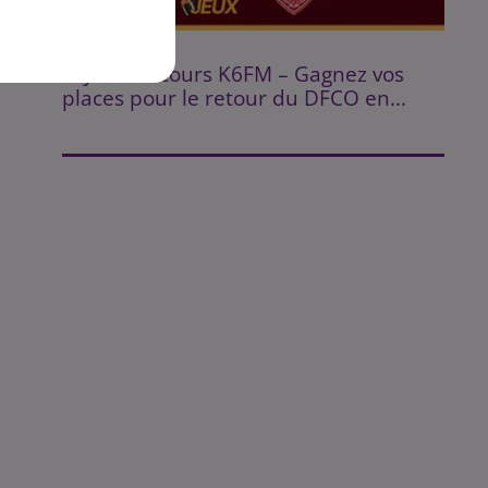
ns
Fin : 14 août 2026
⚽ Jeu Concours K6FM – Gagnez vos
places pour le retour du DFCO en...