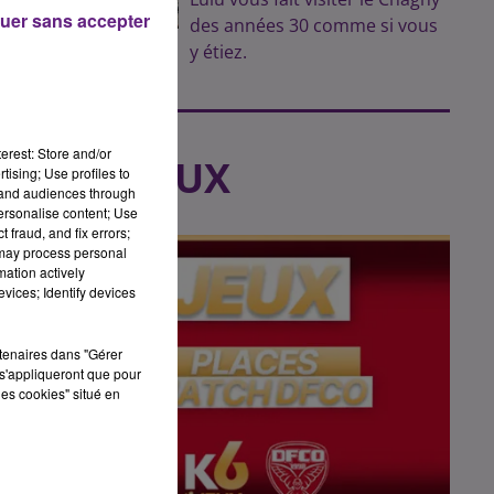
uer sans accepter
des années 30 comme si vous
y étiez.
ue
erest: Store and/or
LES JEUX
tising; Use profiles to
tand audiences through
personalise content; Use
 fraud, and fix errors;
 may process personal
 et
mation actively
vices; Identify devices
rtenaires dans "Gérer
s'appliqueront que pour
les cookies" situé en