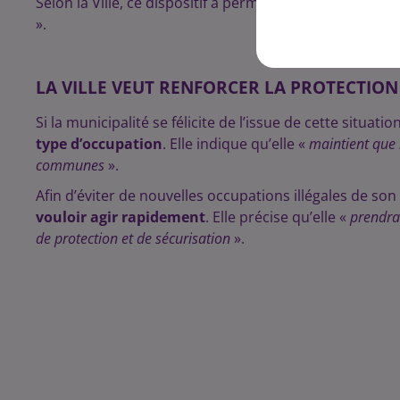
Selon la Ville, ce dispositif a permis de garantir «
le bon
».
LA VILLE VEUT RENFORCER LA PROTECTION
Si la municipalité se félicite de l’issue de cette situat
type d’occupation
. Elle indique qu’elle «
maintient que 
communes
».
Afin d’éviter de nouvelles occupations illégales de son
vouloir agir rapidement
. Elle précise qu’elle «
prendra 
de protection et de sécurisation
».