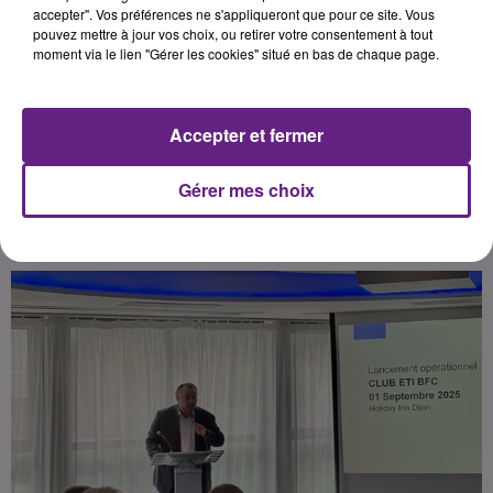
qui pourrait fragiliser plus de 100
accepter". Vos préférences ne s'appliqueront que pour ce site. Vous
pouvez mettre à jour vos choix, ou retirer votre consentement à tout
entreprises locales, essentielles à
moment via le lien "Gérer les cookies" situé en bas de chaque page.
l’emploi et à l’économie régionale.
Accepter et fermer
Publié : 24 septembre 2025 à 14h00 par
Gérer mes choix
Quentin Toneatti