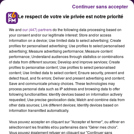
Continuer sans accepter
Le respect de votre vie privée est notre priorité
We and
our (447) partners
do the following data processing based on
your consent and/or our legitimate interest: Store and/or access
information on a device; Use limited data to select advertising; Create
profiles for personalised advertising; Use profiles to select personalised
advertising; Measure advertising performance; Measure content
Taxe Zucman : les entreprises de
performance; Understand audiences through statistics or combinations
of data from different sources; Develop and improve services; Create
Bourgogne montent au créneau
profiles to personalise content; Use profiles to select personalised
content; Use limited data to select content; Ensure security, prevent and
detect fraud, and fix errors; Deliver and present advertising and content;
Alors que le gouvernement étudie
Save and communicate privacy choices. These technologies may
process personal data such as IP address and browsing data to offer
une nouvelle taxe sur les grandes
following functionalities: Identify devices based on information actively
fortunes, plusieurs voix s’élèvent
requested; Use precise geolocation data; Match and combine data from
other data sources; Link different devices; Identify devices based on
dans les territoires. En Bourgogne-
information transmitted automatically.
Franche-Comté, le président du
Vous pouvez accepter en cliquant sur "Accepter et fermer", ou affiner en
Club des ETI alerte sur les
sélectionnant les finalités et/ou partenaires dans "Gérer mes choix".
conséquences de la “Taxe Zucman”,
Vous pouvez également refuser en cliquant sur "Continuer sans