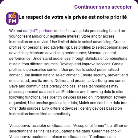
Continuer sans accepter
Le respect de votre vie privée est notre priorité
We and
our (447) partners
do the following data processing based on
your consent and/or our legitimate interest: Store and/or access
information on a device; Use limited data to select advertising; Create
profiles for personalised advertising; Use profiles to select personalised
advertising; Measure advertising performance; Measure content
Tout savoir sur l’édition 2025 de
performance; Understand audiences through statistics or combinations
of data from different sources; Develop and improve services; Create
Vignobles en Scène à Dijon,
profiles to personalise content; Use profiles to select personalised
Beaune et Nuits-Saint-Georges
content; Use limited data to select content; Ensure security, prevent and
detect fraud, and fix errors; Deliver and present advertising and content;
Save and communicate privacy choices. These technologies may
process personal data such as IP address and browsing data to offer
La première édition de « Vignobles
following functionalities: Identify devices based on information actively
en Scène » aura lieu du 16 au 19
requested; Use precise geolocation data; Match and combine data from
other data sources; Link different devices; Identify devices based on
octobre. Au programme de
information transmitted automatically.
nombreuses activités autour du vin
Vous pouvez accepter en cliquant sur "Accepter et fermer", ou affiner en
dans des lieux historiques de Côte-
sélectionnant les finalités et/ou partenaires dans "Gérer mes choix".
d’Or à Dijon, Beaune et Nuits-Saint-
Vous pouvez également refuser en cliquant sur "Continuer sans