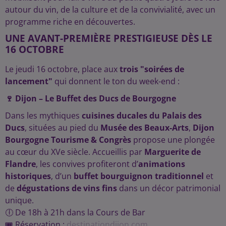
autour du vin, de la culture et de la convivialité, avec un
programme riche en découvertes.
UNE AVANT-PREMIÈRE PRESTIGIEUSE DÈS LE
16 OCTOBRE
Le jeudi 16 octobre, place aux
trois "soirées de
lancement"
qui donnent le ton du week-end :
🍷 Dijon – Le Buffet des Ducs de Bourgogne
Dans les mythiques
cuisines ducales du Palais des
Ducs
, situées au pied du
Musée des Beaux-Arts
,
Dijon
Bourgogne Tourisme & Congrès
propose une plongée
au cœur du XVe siècle. Accueillis par
Marguerite de
Flandre
, les convives profiteront d’
animations
historiques
, d’un
buffet bourguignon traditionnel
et
de
dégustations de vins fins
dans un décor patrimonial
unique.
🕕 De 18h à 21h dans la Cours de Bar
🎟 Réservation :
destinationdijon.com