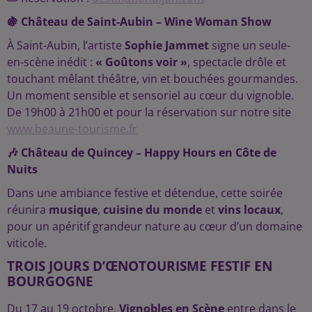
🍇 Château de Saint-Aubin – Wine Woman Show
À Saint-Aubin, l’artiste
Sophie Jammet
signe un seule-
en-scène inédit :
« Goûtons voir »
, spectacle drôle et
touchant mêlant théâtre, vin et bouchées gourmandes.
Un moment sensible et sensoriel au cœur du vignoble.
De 19h00 à 21h00 et pour la réservation sur notre site
www.beaune-tourisme.fr
🎶 Château de Quincey – Happy Hours en Côte de
Nuits
Dans une ambiance festive et détendue, cette soirée
réunira
musique
,
cuisine du monde
et
vins locaux
,
pour un apéritif grandeur nature au cœur d’un domaine
viticole.
TROIS JOURS D’ŒNOTOURISME FESTIF EN
BOURGOGNE
Du 17 au 19 octobre,
Vignobles en Scène
entre dans le