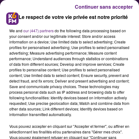
Continuer sans accepter
Le respect de votre vie privée est notre priorité
We and
our (447) partners
do the following data processing based on
your consent and/or our legitimate interest: Store and/or access
information on a device; Use limited data to select advertising; Create
profiles for personalised advertising; Use profiles to select personalised
advertising; Measure advertising performance; Measure content
Trafic encore réduit ce mardi
performance; Understand audiences through statistics or combinations
of data from different sources; Develop and improve services; Create
chez Divia
profiles to personalise content; Use profiles to select personalised
content; Use limited data to select content; Ensure security, prevent and
detect fraud, and fix errors; Deliver and present advertising and content;
Dans le cadre de la 10eme journée
Save and communicate privacy choices. These technologies may
process personal data such as IP address and browsing data to offer
de mobilisation contre la réforme
following functionalities: Identify devices based on information actively
des retraites, le trafic sera encore
requested; Use precise geolocation data; Match and combine data from
other data sources; Link different devices; Identify devices based on
réduit ce mardi 28 mars chez Divia.
information transmitted automatically.
Vous pouvez accepter en cliquant sur "Accepter et fermer", ou affiner en
sélectionnant les finalités et/ou partenaires dans "Gérer mes choix".
Publié : 27 mars 2023 à 8h59 par la rédaction
Vous pouvez également refuser en cliquant sur "Continuer sans