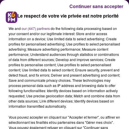
Continuer sans accepter
Le respect de votre vie privée est notre priorité
We and
our (447) partners
do the following data processing based on
your consent and/or our legitimate interest: Store and/or access
information on a device; Use limited data to select advertising; Create
profiles for personalised advertising; Use profiles to select personalised
advertising; Measure advertising performance; Measure content
performance; Understand audiences through statistics or combinations
of data from different sources; Develop and improve services; Create
UMIH 21 : une tête de veau pour
profiles to personalise content; Use profiles to select personalised
évoquer la nouvelle année
content; Use limited data to select content; Ensure security, prevent and
detect fraud, and fix errors; Deliver and present advertising and content;
Save and communicate privacy choices. These technologies may
process personal data such as IP address and browsing data to offer
following functionalities: Identify devices based on information actively
requested; Use precise geolocation data; Match and combine data from
other data sources; Link different devices; Identify devices based on
information transmitted automatically.
Vous pouvez accepter en cliquant sur "Accepter et fermer", ou affiner en
sélectionnant les finalités et/ou partenaires dans "Gérer mes choix".
Vous pouvez également refuser en cliquant sur "Continuer sans