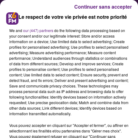
Continuer sans accepter
Le respect de votre vie privée est notre priorité
We and
our (447) partners
do the following data processing based on
your consent and/or our legitimate interest: Store and/or access
information on a device; Use limited data to select advertising; Create
profiles for personalised advertising; Use profiles to select personalised
advertising; Measure advertising performance; Measure content
Un incendie rue d’Auxonne
performance; Understand audiences through statistics or combinations
of data from different sources; Develop and improve services; Create
profiles to personalise content; Use profiles to select personalised
content; Use limited data to select content; Ensure security, prevent and
Un incendie s’est déclaré ce lundi
detect fraud, and fix errors; Deliver and present advertising and content;
soir dans un immeuble situé rue
Save and communicate privacy choices. These technologies may
process personal data such as IP address and browsing data to offer
d’Auxonne, à Dijon.
following functionalities: Identify devices based on information actively
requested; Use precise geolocation data; Match and combine data from
other data sources; Link different devices; Identify devices based on
information transmitted automatically.
Publié : 28 septembre 2021 à 8h19 par Fabrice Aubry
Vous pouvez accepter en cliquant sur "Accepter et fermer", ou affiner en
sélectionnant les finalités et/ou partenaires dans "Gérer mes choix".
Vous pouvez également refuser en cliquant sur "Continuer sans