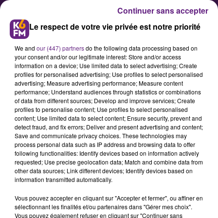
Continuer sans accepter
Le respect de votre vie privée est notre priorité
We and
our (447) partners
do the following data processing based on
your consent and/or our legitimate interest: Store and/or access
information on a device; Use limited data to select advertising; Create
profiles for personalised advertising; Use profiles to select personalised
advertising; Measure advertising performance; Measure content
Un nouveau président pour la
performance; Understand audiences through statistics or combinations
of data from different sources; Develop and improve services; Create
jeune chambre économique de
profiles to personalise content; Use profiles to select personalised
Dijon
content; Use limited data to select content; Ensure security, prevent and
detect fraud, and fix errors; Deliver and present advertising and content;
Save and communicate privacy choices. These technologies may
process personal data such as IP address and browsing data to offer
Quentin Grillet, 29 ans, a été élu
following functionalities: Identify devices based on information actively
président de la Jeune Chambre
requested; Use precise geolocation data; Match and combine data from
other data sources; Link different devices; Identify devices based on
Économique de Dijon par ses
information transmitted automatically.
membres à l’occasion de la dernière
Vous pouvez accepter en cliquant sur "Accepter et fermer", ou affiner en
assemblée générale de l’année
sélectionnant les finalités et/ou partenaires dans "Gérer mes choix".
passée qui s’est tenue le 7
Vous pouvez également refuser en cliquant sur "Continuer sans