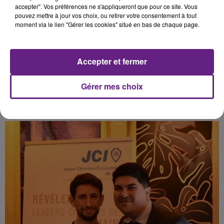
décembre. Les membres sont
accepter". Vos préférences ne s'appliqueront que pour ce site. Vous
pouvez mettre à jour vos choix, ou retirer votre consentement à tout
adhérents de la Jeune Chambre
moment via le lien "Gérer les cookies" situé en bas de chaque page.
Economique Française qui
rassemble des citoyens engagés
pour leur territoire de 18 à 40 ans.
Accepter et fermer
Gérer mes choix
Publié : 22 janvier 2024 à 13h00 par la rédaction