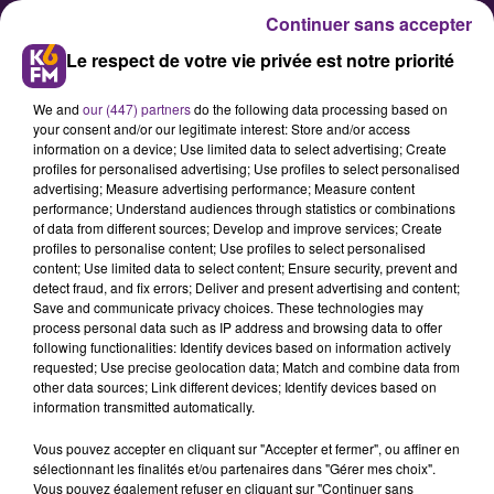
Continuer sans accepter
Le respect de votre vie privée est notre priorité
We and
our (447) partners
do the following data processing based on
your consent and/or our legitimate interest: Store and/or access
information on a device; Use limited data to select advertising; Create
profiles for personalised advertising; Use profiles to select personalised
advertising; Measure advertising performance; Measure content
Une formation à Dijon pour être
performance; Understand audiences through statistics or combinations
of data from different sources; Develop and improve services; Create
technicien de parcs éoliens
profiles to personalise content; Use profiles to select personalised
content; Use limited data to select content; Ensure security, prevent and
detect fraud, and fix errors; Deliver and present advertising and content;
Alors que les parcs d’éoliennes,
Save and communicate privacy choices. These technologies may
process personal data such as IP address and browsing data to offer
parfois contestés par les habitants,
following functionalities: Identify devices based on information actively
se développent de plus en plus en
requested; Use precise geolocation data; Match and combine data from
other data sources; Link different devices; Identify devices based on
Côte d’Or, une formation de
information transmitted automatically.
technicien de parcs éoliens est
Vous pouvez accepter en cliquant sur "Accepter et fermer", ou affiner en
proposée depuis peu au lycée Eiffel,
sélectionnant les finalités et/ou partenaires dans "Gérer mes choix".
à Dijon. Nous avons échangé avec
Vous pouvez également refuser en cliquant sur "Continuer sans