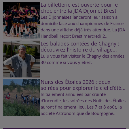
La billetterie est ouverte pour le
choc entre la JDA Dijon et Brest
Les Dijonnaises lanceront leur saison à
domicile face aux championnes de France
dans une affiche déjà très attendue. La JDA
Handball reçoit Brest mercredi 2...
Les balades contées de Chagny :
découvrez l'histoire du village...
Lulu vous fait visiter le Chagny des années
30 comme si vous y étiez.
Nuits des Étoiles 2026 : deux
soirées pour explorer le ciel d’été...
Initialement annulées par crainte
d’incendie, les soirées des Nuits des Étoiles
auront finalement lieu. Les 7 et 8 août, la
Société Astronomique de Bourgogne...