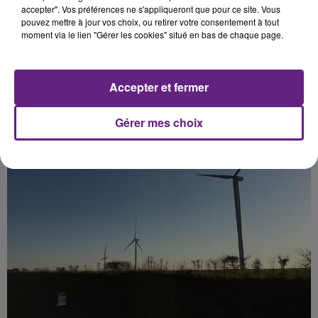
Stéphanie de Palma, responsable
accepter". Vos préférences ne s'appliqueront que pour ce site. Vous
pouvez mettre à jour vos choix, ou retirer votre consentement à tout
de cette formation.
moment via le lien "Gérer les cookies" situé en bas de chaque page.
Publié : 16 février 2022 à 6h30 par la rédaction
Accepter et fermer
Gérer mes choix