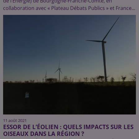
de l’Energie) de Bourgogne-Franche-Comté, en
collaboration avec « Plateau Débats Publics » et France...
11 août 2021
ESSOR DE L’ÉOLIEN : QUELS IMPACTS SUR LES
OISEAUX DANS LA RÉGION ?