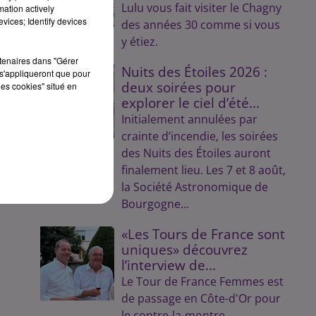
Lulu vous fait visiter le Chagny
mation actively
vices; Identify devices
des années 30 comme si vous
y étiez.
rtenaires dans "Gérer
Nuits des Étoiles 2026 :
s'appliqueront que pour
deux soirées pour
les cookies" situé en
explorer le ciel d’été...
Initialement annulées par
crainte d’incendie, les soirées
des Nuits des Étoiles auront
finalement lieu. Les 7 et 8 août,
la Société Astronomique de
Bourgogne...
«Les Tours de France sont
uniques» découvrez
l’interview de...
Le Tour de France Femmes est
de passage en Côte-d'Or pour
le contre-la-montre.