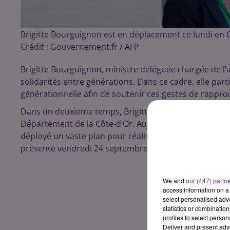
Brigitte Bourguignon est en déplacement ce lundi en 
Crédit :
Gouvernement.fr / AFP
Brigitte Bourguignon, ministre déléguée chargée de l’
solidarités entre générations. Dans ce cadre, elle par
générationnelle afin de soutenir ces gestes de rappr
Dans un deuxième temps, Brigitte Bourguignon visiter
Département de la Côte-d’Or. Aujourd’hui, 85% des Fran
déployé un vaste plan pour réaliser un virage domicilia
présenté vendredi 24 septembre dernier.
We and
our (447) partn
access information on a 
select personalised ad
statistics or combinatio
profiles to select person
Deliver and present adv