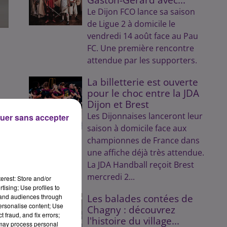
Le Dijon FCO lance sa saison
de Ligue 2 à domicile le
vendredi 14 août face au Pau
FC. Une première rencontre
attendue par les supporters.
La billetterie est ouverte
pour le choc entre la JDA
Dijon et Brest
Les Dijonnaises lanceront leur
uer sans accepter
saison à domicile face aux
championnes de France dans
une affiche déjà très attendue.
La JDA Handball reçoit Brest
mercredi 2...
erest: Store and/or
tising; Use profiles to
tand audiences through
Les balades contées de
personalise content; Use
Chagny : découvrez
 fraud, and fix errors;
l'histoire du village...
 may process personal