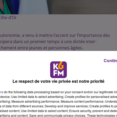
Côte d’Or
autonomie, a tenu à mettre l’accent sur l’importance des
ticipera dans un premier temps à une dictée inter-
ochement entre jeunes et personnes âgées.
a un appartement connecté créé en 2018 à l’initiative du
Contin
çais souhaitent vieillir à domicile. C’est pourquoi est
ire, qui se reflète particulièrement dans le PLFSS 2022
Le respect de votre vie privée est notre priorité
ers
do the following data processing based on your consent and/or our legitimate int
device; Use limited data to select advertising; Create profiles for personalised adver
vertising; Measure advertising performance; Measure content performance; Unders
ns of data from different sources; Develop and improve services; Create profiles to 
alised content; Use limited data to select content; Ensure security, prevent and detect
ertising and content; Save and communicate privacy choices. These technologies