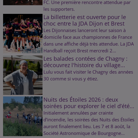
FC. Une première rencontre attendue par
les supporters.
La billetterie est ouverte pour le
choc entre la JDA Dijon et Brest
Les Dijonnaises lanceront leur saison à
domicile face aux championnes de France
dans une affiche déjà très attendue. La JDA
Handball reçoit Brest mercredi 2...
Les balades contées de Chagny :
découvrez l'histoire du village...
Lulu vous fait visiter le Chagny des années
30 comme si vous y étiez.
Nuits des Étoiles 2026 : deux
soirées pour explorer le ciel d’été...
Initialement annulées par crainte
d’incendie, les soirées des Nuits des Étoiles
auront finalement lieu. Les 7 et 8 août, la
Société Astronomique de Bourgogne...