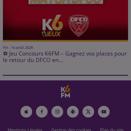
Fin : 14 août 2026
⚽ Jeu Concours K6FM – Gagnez vos places pour
le retour du DFCO en...
Mentions Légales
Gestion des cookies
Plan du site