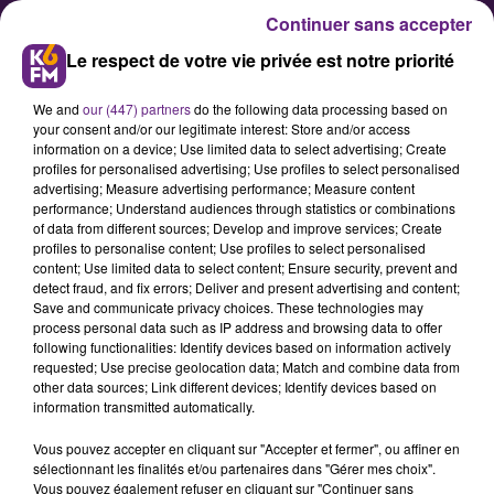
Continuer sans accepter
Le respect de votre vie privée est notre priorité
We and
our (447) partners
do the following data processing based on
your consent and/or our legitimate interest: Store and/or access
information on a device; Use limited data to select advertising; Create
profiles for personalised advertising; Use profiles to select personalised
advertising; Measure advertising performance; Measure content
Une mobilisation qui s’amplifie
performance; Understand audiences through statistics or combinations
of data from different sources; Develop and improve services; Create
en Côte d’Or
profiles to personalise content; Use profiles to select personalised
content; Use limited data to select content; Ensure security, prevent and
detect fraud, and fix errors; Deliver and present advertising and content;
Ils étaient 10 500 selon la police et
Save and communicate privacy choices. These technologies may
process personal data such as IP address and browsing data to offer
15 000 selon les syndicats à
following functionalities: Identify devices based on information actively
manifester ce mardi à Dijon contre
requested; Use precise geolocation data; Match and combine data from
other data sources; Link different devices; Identify devices based on
la réforme des retraites. Une
information transmitted automatically.
mobilisation en hausse qui a aussi
Vous pouvez accepter en cliquant sur "Accepter et fermer", ou affiner en
été constatée dans les autres villes
sélectionnant les finalités et/ou partenaires dans "Gérer mes choix".
de France.
Vous pouvez également refuser en cliquant sur "Continuer sans