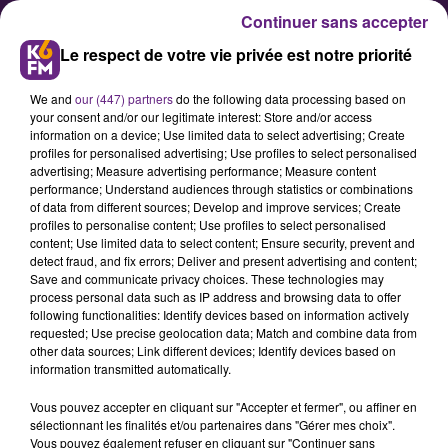
Continuer sans accepter
Le respect de votre vie privée est notre priorité
We and
our (447) partners
do the following data processing based on
your consent and/or our legitimate interest: Store and/or access
information on a device; Use limited data to select advertising; Create
profiles for personalised advertising; Use profiles to select personalised
advertising; Measure advertising performance; Measure content
Une nouvelle opération de don
performance; Understand audiences through statistics or combinations
of data from different sources; Develop and improve services; Create
de sang au Melkior
profiles to personalise content; Use profiles to select personalised
content; Use limited data to select content; Ensure security, prevent and
detect fraud, and fix errors; Deliver and present advertising and content;
Le bar de nuit « le Melkior » avait
Save and communicate privacy choices. These technologies may
process personal data such as IP address and browsing data to offer
déjà accueilli une collecte spéciale
following functionalities: Identify devices based on information actively
de sang il y a quelques mois.
requested; Use precise geolocation data; Match and combine data from
other data sources; Link different devices; Identify devices based on
L’opération sera renouvelée ce
information transmitted automatically.
mardi 20 juin.
Vous pouvez accepter en cliquant sur "Accepter et fermer", ou affiner en
sélectionnant les finalités et/ou partenaires dans "Gérer mes choix".
Vous pouvez également refuser en cliquant sur "Continuer sans