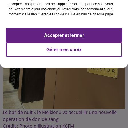
Publié : 16 juin 2023 à 12h51 par la rédaction
accepter". Vos préférences ne s'appliqueront que pour ce site. Vous
pouvez mettre à jour vos choix, ou retirer votre consentement à tout
moment via le lien "Gérer les cookies" situé en bas de chaque page.
Accepter et fermer
Gérer mes choix
Le bar de nuit « le Melkior » va accueillir une nouvelle
opération de don de sang
Crédit :
Photo d'illustration K6FM